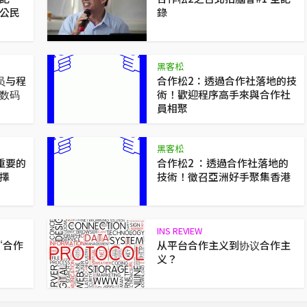
公民
錄
黑客松
员与程
合作松2：透過合作社落地的技
数码
術！歡迎程序高手來與合作社
員相聚
黑客松
重要的
合作松2 ：透過合作社落地的
擇
技術！徵召亞洲好手聚集香港
INS REVIEW
“合作
从平台合作主义到协议合作主
义？