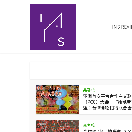
INS REV
黑客松
亚洲首次平台合作主义联
（PCC）大会｜“拾穗者
盟：台湾食物银行联合会
黑客松
合作松2台北拍腦會#2 