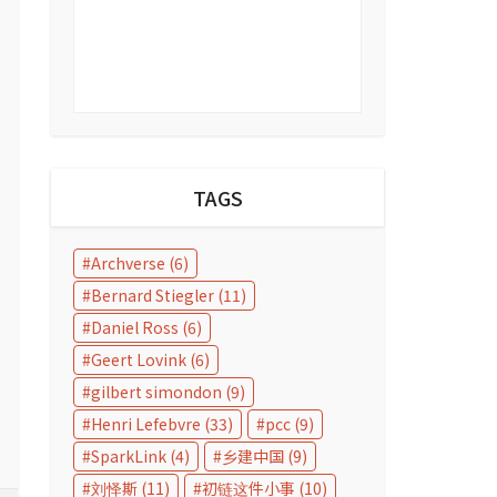
TAGS
Archverse
(6)
Bernard Stiegler
(11)
Daniel Ross
(6)
Geert Lovink
(6)
gilbert simondon
(9)
Henri Lefebvre
(33)
pcc
(9)
SparkLink
(4)
乡建中国
(9)
刘怿斯
(11)
初链这件小事
(10)