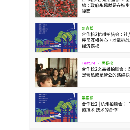
錄：政府永遠就是在進步
後面
黑客松
合作松2杭州拍脑会：社
序员互相关心，才能挑战
经济霸权
Feature
黑客松
•
合作松2之高雄拍腦會：
是營私或是營公的路線抉
黑客松
合作松2 | 杭州拍脑会：
的技术 技术的合作”