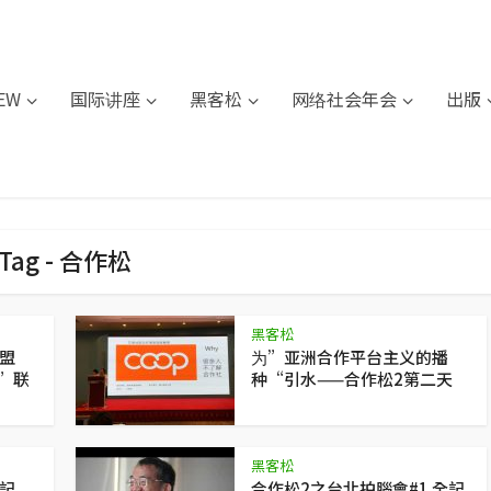
IEW
国际讲座
黑客松
网络社会年会
出版
Tag - 合作松
黑客松
盟
为”亚洲合作平台主义的播
”联
种“引水——合作松2第二天
黑客松
全記
合作松2之台北拍腦會#1 全記