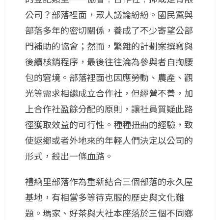
公司？部落裡面，眾人議論紛紛。國民黨與
部落多年的密切關係，養成了不少寄望公部
門補助的協會；然而，繁雜的計劃案撰寫與
後續核銷程序，最後往往淪為參與者自掏腰
包的窘境。部落裡面也因應勞動、農產、觀
光等需求相繼成立合作社，但經營不善，加
上合作社盈餘分配的原則，讓社員質疑此路
徑獲取效益的可行性。種種扭曲的經驗，致
使返鄉或者外地來的年輕人們決定以公司的
形式，殺出一條血路。
禮納里部落作為重新結合三個部落的永久屋
基地，有相當多等待克服的歷史與文化難
題。瑪家、好茶與大社本座落於三個不同鄉