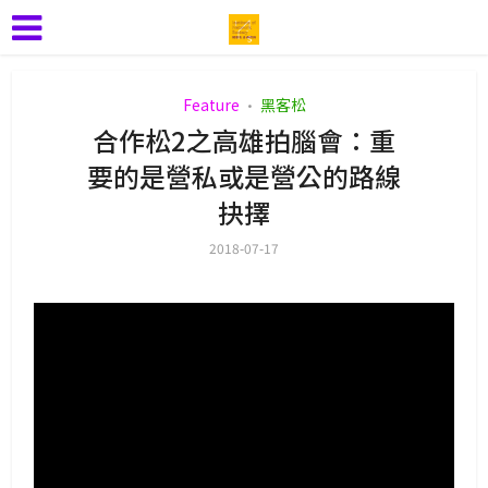
Feature
黑客松
•
合作松2之高雄拍腦會：重
要的是營私或是營公的路線
抉擇
2018-07-17