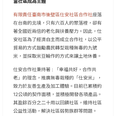
當社區成為主體
有限責任臺南市後壁區仕安社區合作社
座落
在台南的北境，只有六百人的聚落裡，卻有
著全國近兩倍的老化與扶養壓力。因此，仕
安社區為了經濟自主而成立合作社，以公平
貿易的方式鼓勵農民轉型栽種無毒的九號
米，並採取米豆輪作的方式來讓土地休養。
仕安合作社秉持著 : 「幸福共好，合作共
老」的理念，推廣無毒栽種的「仕安米」，
致力於友善生產及加工體驗。目前已累積約
12公頃的契作面積，並積極開發各項產品。
其盈餘百分之二十用以回饋社區，維持社區
公益性活動，解決社區弱勢族群等問題。