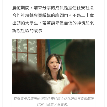
農忙期間，前來分享的成員是擔任仕安社區
合作社粉絲專頁編輯的廖翊均。不過二十歲
出頭的大學生，帶著謙卑但自信的神情前來
訴說社區的故事。
有限責任台南市後壁區仕安社區合作社紛絲專頁編輯廖
翊君（攝影／林喬俐）