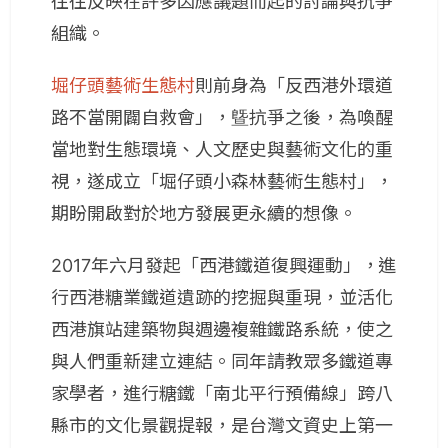
往往反映在許多因應議題而起的討論與抗爭
組織。
堀仔頭藝術生態村
則前身為「反西港外環道
路不當開闢自救會」，曁抗爭之後，為喚醒
當地對生態環境、人文歷史與藝術文化的重
視，遂成立「堀仔頭小森林藝術生態村」，
期盼開啟對於地方發展更永續的想像。
2017年六月發起「西港鐵道復興運動」，進
行西港糖業鐵道遺跡的挖掘與重現，並活化
西港旗站建築物與週邊複雜鐵路系統，使之
與人們重新建立連結。同年請教眾多鐵道專
家學者，進行糖鐵「南北平行預備線」跨八
縣市的文化景觀提報，是台灣文資史上第一