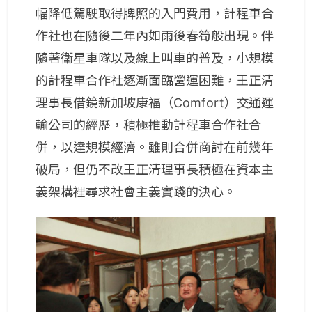
幅降低駕駛取得牌照的入門費用，計程車合
作社也在隨後二年內如雨後春筍般出現。伴
隨著衛星車隊以及線上叫車的普及，小規模
的計程車合作社逐漸面臨營運困難，王正清
理事長借鏡新加坡康福（Comfort）交通運
輸公司的經歷，積極推動計程車合作社合
併，以達規模經濟。雖則合併商討在前幾年
破局，但仍不改王正清理事長積極在資本主
義架構裡尋求社會主義實踐的決心。