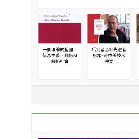
 | Together,
一個理論的藍圖：
后到者必对先进者
ronger——藝文
信息主義、網絡和
犯罪–评中美技术
作者的合作社方
網絡社會
冲突
，專訪SMart戰
略經理