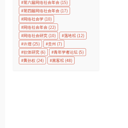
第六届网络社会年会
(15)
第四届网络社会年会
(17)
网络社会学
(10)
网络社会年会
(22)
网络社会研究
(10)
落地松
(12)
许煜
(25)
贵州
(7)
软体研究
(6)
青年学者论坛
(5)
黄孙权
(24)
黑客松
(48)
第九届网络社会年
第九届网络社会年
第九届网络社会
会｜Jason
会 研究生论坛｜傅
会 研究生论坛｜
Vincent：全球本
瓒的游戏历程：解
新还是仿造？
土化亲密关系：来
码手柄上的中国计
思“山寨
自全球南方的移动
算机启蒙
（SZ）”的转
媒介化关系理论建
构