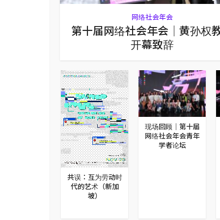
网络社会年会
第十届网络社会年会｜黄孙权
开幕致辞
九届网络社会年
现场回顾｜第十届
会 研究生论坛
网络社会年会青年
“无奋斗，不龙
学者论坛
”，龙华汽车站
田野调查
共误：互为劳动时
代的艺术（新加
坡）