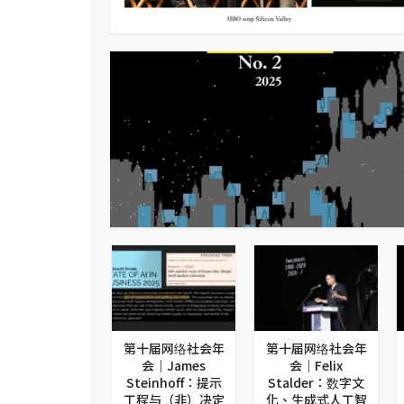
十届网络社会年
第十届网络社会年
第十届网络社会年
｜罗霄：当生成
会｜James
会｜Felix
为日常- AI时代
Steinhoff：提示
Stalder：数字文
流变、协议与遗
工程与（非）决定
化、生成式人工智