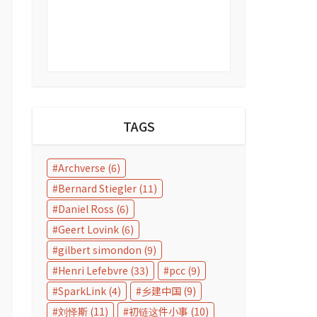
TAGS
Archverse
(6)
Bernard Stiegler
(11)
Daniel Ross
(6)
Geert Lovink
(6)
gilbert simondon
(9)
Henri Lefebvre
(33)
pcc
(9)
第十届网络社会年
第十届网络社会年
第十届网络社会
会｜Joana Moll：
会｜ Dylan
会｜罗霄：当生
SparkLink
(4)
乡建中国
(9)
内在的界面
Reibling：追问基
成为日常- AI时
刘怿斯
(11)
初链这件小事
(10)
础设施：平台、预
的流变、协议与