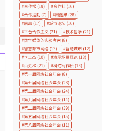
测与提示词
忘
合作松
(19)
合作社
(16)
合作運動
(7)
周蓬岸
(28)
唐凤
(17)
城市论坛
(16)
平台合作主义
(21)
技术哲学
(21)
数字媒体的实验考古
(8)
智慧都市网络
(13)
智能城市
(12)
李士杰
(10)
演示场景概论
(13)
百姓松
(21)
科幻写作松
(13)
第一届网络社会年会
(8)
第七届网络社会年会
(23)
第三届网络社会年会
(24)
第九届网络社会年会
(14)
第二届网络社会年会
(39)
第五届网络社会年会
(15)
第八届网络社会年会
(11)