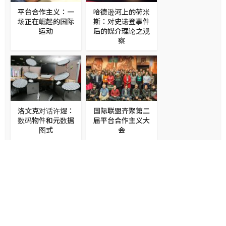
平台合作主义：一
哈德逊河上的荷米
场正在崛起的国际
斯：对史诺登事件
运动
后的媒介理论之观
察
洛文克对话许煜：
国际联盟齐聚第二
数码物件和元数据
届平台合作主义大
图式
会
平台合作社如何干
平台合作主义vs共
掉死星Uber们，创
享经济
造真正的共享经济