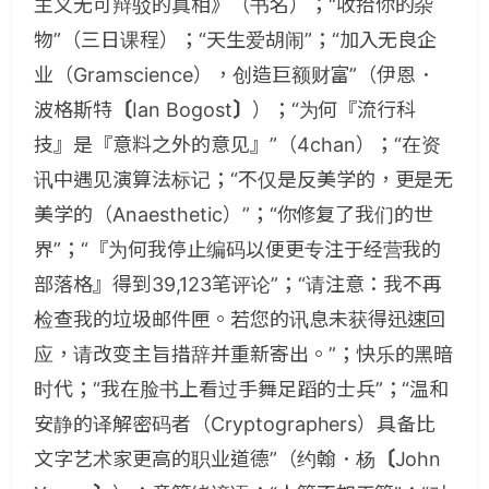
主义无可辩驳的真相》（书名）；“收拾你的杂
物”（三日课程）；“天生爱胡闹”；“加入无良企
业（
Gramscience
），创造巨额财富”（伊恩
．
波格斯特
〔
Ian Bogost
〕
）；“为何『流行科
技』是『意料之外的意见』”（
4chan
）；“在资
讯中遇见演算法标记；“不仅是反美学的，更是无
美学的（
Anaesthetic
）”；“你修复了我们的世
界”；“『为何我停止编码以便更专注于经营我的
部落格』得到
39,123
笔评论”；“请注意：我不再
检查我的垃圾邮件匣。若您的讯息未获得迅速回
应，请改变主旨措辞并重新寄出。”；快乐的黑暗
时代；“我在脸书上看过手舞足蹈的士兵”；“温和
安静的译解密码者（
Cryptographers
）具备比
文字艺术家更高的职业道德”（约翰．杨
〔
John