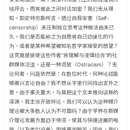
续抨击，而将彼此之间对话加密？我们无从得
知。如史特劳斯所言，透过自我审查（
Self-
censorship
）来压制独立思考这种做法由来已
久。我们是否能称之为自愿将自己边缘化的行
为，或者是某种希望被知名哲学家接受的想望？
这究竟是驱使这些作者“将理解与谨慎结合”的社
群媒体泛滥，还是一种流放（
Ostracism
）？无
论何者，问题依然是：在数位时代，何种论述能
够振兴言论自由？我不想从字里行间找出言外之
意。由于事关重大，与其把这个文本推向误释的
深渊，我主张开放辩论。我们可以认为这种媒介
理论被大多数人认为不可靠吗？由于学界在新媒
介理论发展方面趋于停滞，使其与快速进展的电
脑（以及类似设备）用途更加脱节，因此，我们