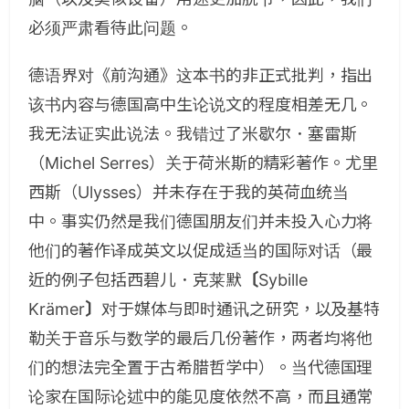
必须严肃看待此问题。
德语界对《前沟通》这本书的非正式批判，指出
该书内容与德国高中生论说文的程度相差无几。
我无法证实此说法。我错过了米歇尔．塞雷斯
（
Michel Serres
）关于荷米斯的精彩著作。尤里
西斯（
Ulysses
）并未存在于我的英荷血统当
中。事实仍然是我们德国朋友们并未投入心力将
他们的著作译成英文以促成适当的国际对话（最
近的例子包括西碧儿．克莱默
〔
Sybille
Krämer
〕
对于媒体与即时通讯之研究，以及基特
勒关于音乐与数学的最后几份著作，两者均将他
们的想法完全置于古希腊哲学中）。当代德国理
论家在国际论述中的能见度依然不高，而且通常