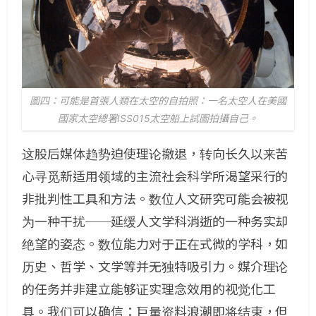
圖四：可能是首張人類在太空的自拍照：一名太空人在美國
國家太空總署ISS015太空船上試圖拍攝自己。
这股后媒体趋势迫使理论撤退，转向长久以来苦
心寻觅新适用领域的主流社会科学所渴望采行的
非批判性工具和方法。数位人文研究可能会被视
为一种干扰──延缓人文学科消逝的一种务实却
绝望的姿态。数位能力对于正在式微的学科，如
历史、哲学、文学等并无独特吸引力。媒介理论
的任务并非建立能够证实理念效用的视觉化工
具。我们可以确信：巨量资料浪潮即将结束，但