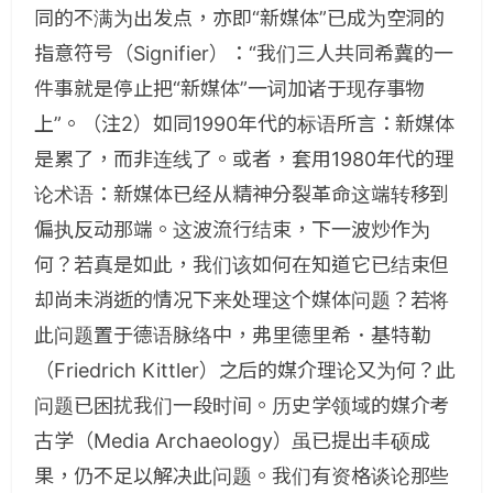
同的不满为出发点，亦即“新媒体”已成为空洞的
指意符号（
Signifier
）：“我们三人共同希冀的一
件事就是停止把“新媒体”一词加诸于现存事物
上”。
（注2）
如同
1990
年代的标语所言：新媒体
是累了，而非连线了。或者，套用
1980
年代的理
论术语：新媒体已经从精神分裂革命这端转移到
偏执反动那端。这波流行结束，下一波炒作为
何？若真是如此，我们该如何在知道它已结束但
却尚未消逝的情况下来处理这个媒体问题？若将
此问题置于德语脉络中，弗里德里希．基特勒
（
Friedrich Kittler
）之后的媒介理论又为何？此
问题已困扰我们一段时间。历史学领域的媒介考
古学（
Media Archaeology
）虽已提出丰硕成
果，仍不足以解决此问题。我们有资格谈论那些