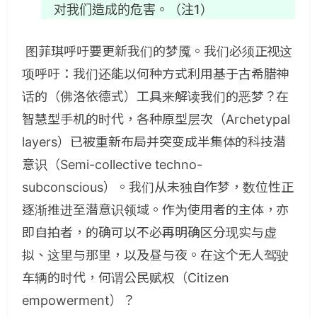
对
我
们
造成的危害。（注1）
图菲琪呼吁要更新我们的梦魇。我们必须正视这
项呼吁：我们还能以何种方式利用基于古希腊神
话的（佛洛依德式）工具来解读我们的恶梦？在
智慧型手机的时代，各种原型层次（
Archetypal
layers
）已被重新布局并突变成半集体的科技潜
意识（
Semi-collective techno-
subconscious
）。我们从未独自作梦，数位性正
逐渐推进至潜意识领域。作为使用者的主体，亦
即自拍者，的确可以不必再明确区分现实与虚
拟、这里与那里，以及昼与夜。在这个无人驾驶
车辆的时代，何谓公民赋权（
Citizen
empowerment
）？