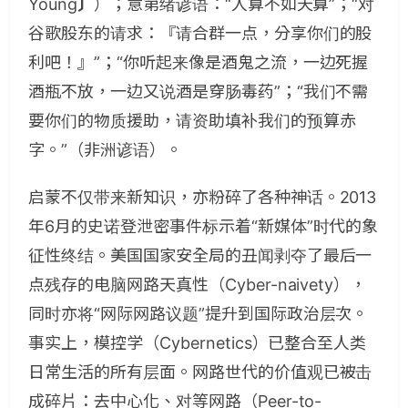
Young
〕
）；意第绪谚语：“人算不如天算”；“对
谷歌股东的请求：『请合群一点，分享你们的股
利吧！』”；“你听起来像是酒鬼之流，一边死握
酒瓶不放，一边又说酒是穿肠毒药”；“我们不需
要你们的物质援助，请资助填补我们的预算赤
字。”（非洲谚语）。
启蒙不仅带来新知识，亦粉碎了各种神话。
2013
年
6
月的史诺登泄密事件标示着“新媒体”时代的象
征性终结。美国国家安全局的丑闻剥夺了最后一
点残存的电脑网路天真性（
Cyber-naivety
），
同时亦将“网际网路议题”提升到国际政治层次。
事实上，模控学（
Cybernetics
）已整合至人类
日常生活的所有层面。网路世代的价值观已被击
成碎片：去中心化、对等网路（
Peer-to-