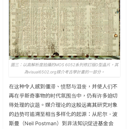
圖三：以高解析度拍攝的MOS 6052系列修訂版D型晶片，其
為visual6502.org媒介考古學計畫的一部分。
在这种令人感到僵滞、愤怒与沮丧，并使人们不
再在乎新奇事物的时代氛围当中，仍有许多迫切
待处理的议题。媒介理论的这股远离其研究对象
的趋势可追溯至相当多样化的起源：从尼尔．波
斯曼（
Neil Postman
）到非法知识促进基金会