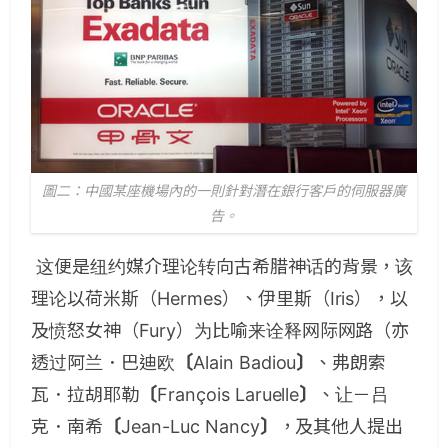
圖二：中國某座機場內的一則針對潛在銀行客戶的伺服器廣
告。
这便是纽约媒介理论转向古希腊神话的背景，该
理论以荷米斯（
Hermes
）、伊里斯（
Iris
），以
及愤怒女神（
Fury
）为比喻来诠释网际网路（亦
透过阿兰．巴迪欧
〔
Alain Badiou
〕
、弗朗索
瓦．拉胡耶勒
〔
François Laruelle
〕
、让－吕
克．南希
〔
Jean-Luc Nancy
〕
，及其他人提出