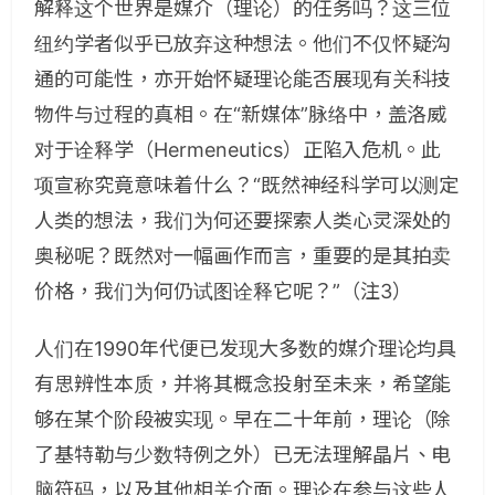
解释这个世界是媒介（理论）的任务吗？这三位
纽约学者似乎已放弃这种想法。他们不仅怀疑沟
通的可能性，亦开始怀疑理论能否展现有关科技
物件与过程的真相。在“新媒体”脉络中，盖洛威
对于诠释学（
Hermeneutics
）正陷入危机。此
项宣称究竟意味着什么？“既然神经科学可以测定
人类的想法，我们为何还要探索人类心灵深处的
奥秘呢？既然对一幅画作而言，重要的是其拍卖
价格，我们为何仍试图诠释它呢？”
（注3）
人们在
1990
年代便已发现大多数的媒介理论均具
有思辨性本质，并将其概念投射至未来，希望能
够在某个阶段被实现。早在二十年前，理论（除
了基特勒与少数特例之外）已无法理解晶片、电
脑符码，以及其他相关介面。理论在参与这些人