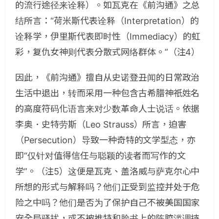
的流行途径来诠释）。如瓦克在《前沟通》之总
结所言：“荷米斯代表诠释（
Interpretation
）的
诠释学，伊里斯代表即时性（
Immediacy
）的虹
彩，复仇女神则代表分散式网络群体。”
（注4）
因此，《前沟通》擅自从史诺登丑闻的日常政治
生活中退出，转而采用一种包含古希腊神祇姓名
的高度符码化语言来对少数革命人士说话。依据
李奥．史特劳斯（
Leo Strauss
）所言，迫害
（
Persecution
）导致一种奇特的文学型态，亦
即“仅针对值得信任与聪颖的读者而写作的文
学”。
（注5）
这便是瓦克、盖洛威与萨克尔心中
所想的形式与解释吗？他们正受到监控并处于危
险之中吗？他们是否为了保护自己不被美国国家
安全局骚扰，或不被推特和脸书上的陈腔滥调持