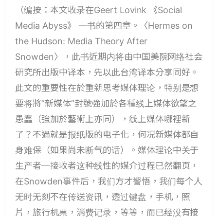
（编按：本文收录在Geert Lovink 《Social
Media Abyss》 一书的第四章。〈Hermes on
the Hudson: Media Theory After
Snowden〉，此书近期内将由中国美院网络社会
研究所出版中译本，先以此台湾译本分享同好。
此文的重要性在於重新思考媒体理论，特别是想
要将將”新媒体”封號強加於各種线上媒体欲望之
愚蠢（強加於藝術上亦同），线上媒体哪裡新
了？不過就是报纸版的电子化，何况新媒体都自
身难保（如果尚未断气的话）。媒体理论中关于
生产者─接收者这种线性的媒介过程已然翻页，
在Snowden事件后，我们方才警悟，我们每个人
无时无刻不在传送资讯，透过键盘，手机，照
片，旅行机票，消费记录，等等，而已经没有接