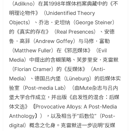
（
Adilkno
）在其
1998
年媒体档案典藏中的《不
明理论物件》（
Unidentified Theory
Objects
）、乔治．史坦纳（
George Steiner
）
的《真实的存在》（
Real Presences
）、安德
鲁．高菲（
Andrew Goffey
）与马修．富勒
（
Matthew Fuller
）在《邪恶媒体》（
Evil
Media
）中提出的含糊策略、芙萝里安．克雷默
（
Florian Cramer
）的《反媒体》（
Anti-
Media
）、德国吕内堡（
Lüneburg
）的后媒体实
验室（
Post-media Lab
）（由
Mute
杂志与吕内
堡大学合作成立，并出版《启发性的混合：后媒
体文选》
〔
Provocative Alloys: A Post-Media
Anthology
〕
），以及相当于“后数位”（
Post-
digital
）概念之化身。克雷默进一步说明“反媒