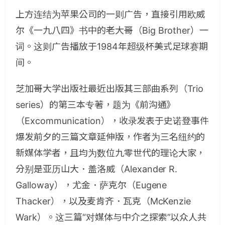
上方连结为苹果公司的一则广告，直接引用欧威
尔《一九八四》书中的老大哥（
Big Brother
）一
词。这则广告播放于
1984
年超级杯美式足球赛期
间。
芝加哥大学出版社最近出版其三部曲系列（
Trio
series
）的第三本专著，题为《前沟通》
（
Excommunication
），收录发表于史诺登事件
爆发前夕的三篇文章延伸版，作者为三名纽约的
新媒体学者，且均为数位九零世代的理论大家，
分别是亚历山大．盖洛威（
Alexander R.
Galloway
），尤金．萨克尔（
Eugene
Thacker
），以及麦肯齐．瓦克（
McKenzie
Wark
）。这三篇“对媒体与中介之探索”以众人共