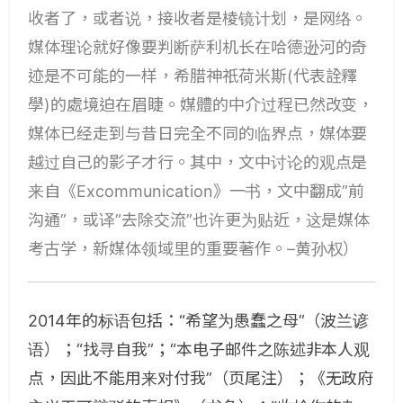
收者了，或者说，接收者是棱镜计划，是网络。
媒体理论就好像要判断萨利机长在哈德逊河的奇
迹是不可能的一样，希腊神祇荷米斯(代表詮釋
學)的處境迫在眉睫。媒體的中介过程已然改变，
媒体已经走到与昔日完全不同的临界点，媒体要
越过自己的影子才行。其中，文中讨论的观点是
来自
《Excommunication》
一书，文中翻成”前
沟通”，或译”去除交流”也许更为贴近，这是媒体
考古学，新媒体领域里的重要著作。–黄孙权）
2014
年的标语包括：“希望为愚蠢之母”（波兰谚
语）；“找寻自我”；“本电子邮件之陈述非本人观
点，因此不能用来对付我”（页尾注）；《无政府