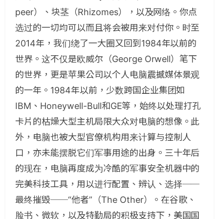
peer
）、块茎（
Rhizomes
），以及网络。你点
选过的一切均可以而且将会被用来对付你。时至
2014
年，我们绕了一大圈又回到
1984
年以前的
世界。这不仅是欧威尔（
George Orwell
）笔下
的世界，更是苹果公司以个人电脑震撼媒体景观
的一年。
1984
年以前，少数跨国企业集团如
IBM
、
Honeywell-Bull
和
GE
等，始终以处理打孔
卡片的枯燥大型主机局限大众对电脑的想像。此
外，电脑也被大型官僚机构用来计算与控制人
口，亦未能摆脱它们军事用途的出身。三十年后
的现在，电脑再度成为冷酷的军事安全机器中的
完美科技工具，用以进行配置、辨认、选择──
最终摧毁──“他者”（
The Other
）。在谷歌、
脸书、微软，以及特勤局的积极支持下，美国国