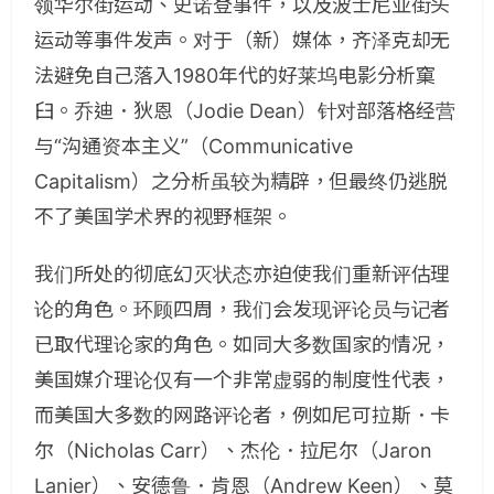
领华尔街运动、史诺登事件，以及波士尼亚街头
运动等事件发声。对于（新）媒体，齐泽克却无
法避免自己落入
1980
年代的好莱坞电影分析窠
臼。乔迪．狄恩（
Jodie Dean
）针对部落格经营
与“沟通资本主义”（
Communicative
Capitalism
）之分析虽较为精辟，但最终仍逃脱
不了美国学术界的视野框架。
我们所处的彻底幻灭状态亦迫使我们重新评估理
论的角色。环顾四周，我们会发现评论员与记者
已取代理论家的角色。如同大多数国家的情况，
美国媒介理论仅有一个非常虚弱的制度性代表，
而美国大多数的网路评论者，例如尼可拉斯．卡
尔（
Nicholas Carr
）、杰伦．拉尼尔（
Jaron
Lanier
）、安德鲁．肯恩（
Andrew Keen
）、莫