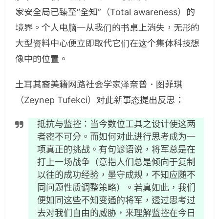
家安全局已臻至“全知”（
Total awareness
）的
境界。个人电脑一从我们的书桌上消失，无形的
大型资料中心便立即取代它们在这个集体科技想
像中的位置。
土耳其裔美籍网路社会学家泽奈普．图菲琪
（
Zeynep Tufekci
）对此新事态提出反思：
抵抗与
监
控：
当
今
数
位工具之
设计
使
这两
者密不可分。而如何
对
此
进
行思考成
为
一
项
真正的挑
战
。有句
谚语说
，
将军总
是在
打上一
场战争
（意指人
们总
是
倾
向于复制
以往的成功
经验
，墨守成
规
，不知
应随
不
同
问题
性
质调
整策略）。若真如此，我
们
便如同
这
些不知
变
通的
将军
，透
过
思考
过
去
对
我
们
自由的威
胁
，
来
理解
监
控在今日