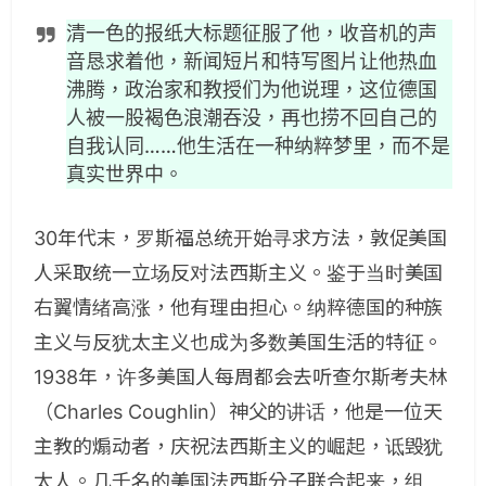
清一色的报纸大标题征服了他，收音机的声
音恳求着他，新闻短片和特写图片让他热血
沸腾，政治家和教授们为他说理，这位德国
人被一股褐色浪潮吞没，再也捞不回自己的
自我认同……他生活在一种纳粹梦里，而不是
真实世界中。
30年代末，罗斯福总统开始寻求方法，敦促美国
人采取统一立场反对法西斯主义。鉴于当时美国
右翼情绪高涨，他有理由担心。纳粹德国的种族
主义与反犹太主义也成为多数美国生活的特征。
1938年，许多美国人每周都会去听查尔斯考夫林
（Charles Coughlin）神父的讲话，他是一位天
主教的煽动者，庆祝法西斯主义的崛起，诋毁犹
太人。几千名的美国法西斯分子联合起来，组