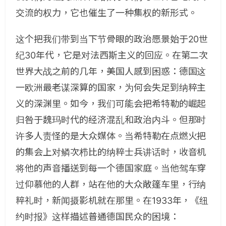
交流的权力，它也催生了一种集权的新形式。
这个把我们带到当下节骨眼的政治愿景始于20世
纪30年代，它是对法西斯主义的回应。在第二次
世界大战之前的几年，美国人感到困惑：德国这
一欧洲最老谋深算的国家，为何会失足到纳粹主
义的深渊里。如今，我们可能会把希特勒的崛起
归咎于魏玛时代的经济混乱和政治内斗。但那时
许多人责怪的是大众媒体。当希特勒在点燃火把
的集会上对鳞次栉比的纳粹士兵讲话时，收音机
将他的声音播送到每一个德国家庭。当他驾车穿
过仰慕他的人群，站在他的大众敞篷车里，行纳
粹礼时，新闻摄影机就在那里。在1933年，《纽
约时报》这样描述普通德国民众的困境：