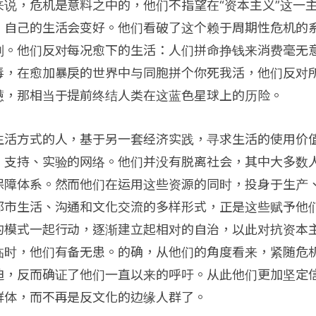
来说，危机是意料之中的，他们不指望在“资本主义”这一
，自己的生活会变好。他们看破了这个赖于周期性危机的
则。他们反对每况愈下的生活：人们拼命挣钱来消费毫无
毒，在愈加暴戾的世界中与同胞拼个你死我活，他们反对
懑，那相当于提前终结人类在这蓝色星球上的历险。
生活方式的人，基于另一套经济实践，寻求生活的使用价
、支持、实验的网络。他们并没有脱离社会，其中大多数
保障体系。然而他们在运用这些资源的同时，投身于生产
都市生活、沟通和文化交流的多样形式，正是这些赋予他
的模式一起行动，逐渐建立起相对的自治，以此对抗资本
临时，他们有备无患。的确，从他们的角度看来，紧随危
迫，反而确证了他们一直以来的呼吁。从此他们更加坚定
群体，而不再是反文化的边缘人群了。