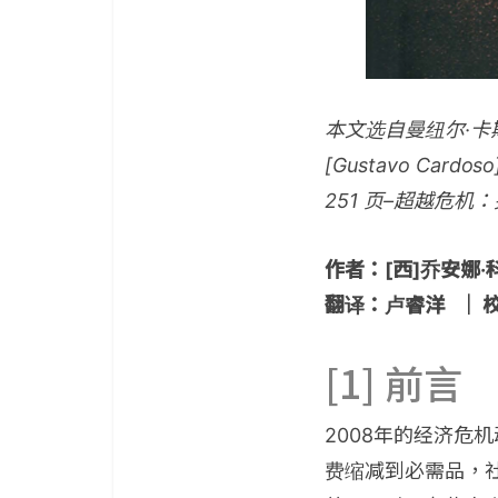
本文选自曼纽尔·卡斯特[
[Gustavo C
251
页–超越危机
作者：[西]乔安娜·科
翻译：卢睿洋 ｜ 
[1] 前言
2008年的经济危
费缩减到必需品，