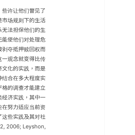
，些许让他们瞥见了
是市场规则下的生活
系无法担保他们的生
无能使他们对处理危
被剥夺抵押赎回权而
这一观念就变得比传
济文化的实践，而是
种结合在多大程度实
严格的调查才能建立
类经济实践，其中一
些在努力适应当前资
了这些实践及其对社
 2006; Leyshon,