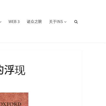
WEB 3
诸众之貌
关于INS
的浮现