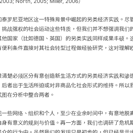
 2003; North, 2005; Miller, 2006）
加泰罗尼亚地区这一特殊背景中崛起的另类经济实践。尽
、挑战强权的社会运动这些特质，但我们并不想强调我们
其他国家（比如德国、英国）的另类实践同样成果丰硕。
有便利条件直接对其社会转型过程做经验研究，这对理解
很清楚必须区分有意创造新生活方式的另类经济实践和渗
，后者出于生活所迫或对非商品化社会形式的维持。所以
试图在分析中整合两者。
现一些网络、组织和个人，至少在业余时间中，有意地脱
自身有意义的规则与价值。再一方面，我们也调研了危机
民众的行为中。虽然我们的发现只是初步的，但已经显示