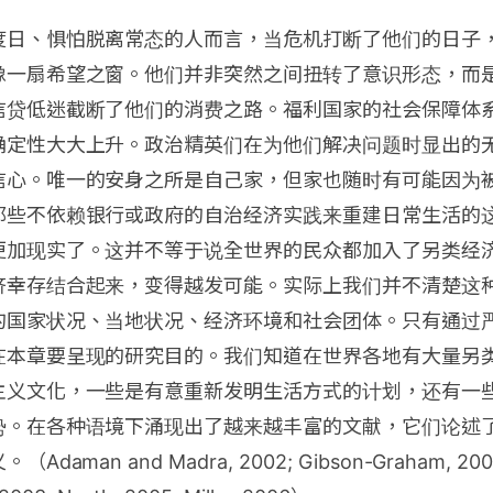
度日、惧怕脱离常态的人而言，当危机打断了他们的日子
像一扇希望之窗。他们并非突然之间扭转了意识形态，而
信贷低迷截断了他们的消费之路。福利国家的社会保障体
确定性大大上升。政治精英们在为他们解决问题时显出的
信心。唯一的安身之所是自己家，但家也随时有可能因为
那些不依赖银行或政府的自治经济实践来重建日常生活的
更加现实了。这并不等于说全世界的民众都加入了另类经
济幸存结合起来，变得越发可能。实际上我们并不清楚这
的国家状况、当地状况、经济环境和社会团体。只有通过
在本章要呈现的研究目的。我们知道在世界各地有大量另
主义文化，一些是有意重新发明生活方式的计划，还有一
势。在各种语境下涌现出了越来越丰富的文献，它们论述
man and Madra, 2002; Gibson-Graham, 2002,