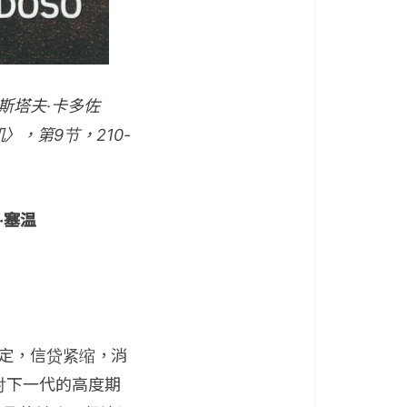
、古斯塔夫·卡多佐
危机〉，第9节，
210-
·塞温
稳定，信贷紧缩，消
对下一代的高度期