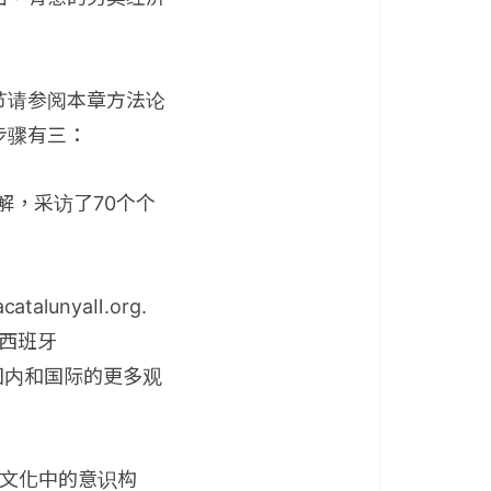
节请参阅本章方法论
步骤有三：
解，采访了70个个
lunyaⅡ.org.
，西班牙
n>，与国内和国际的更多观
济文化中的意识构