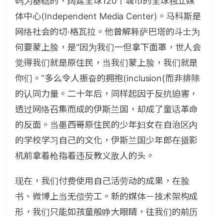
码为基础的、阔延全球120个城市的全球独立媒
体中心(Independent Media Center)。马科斯是
网络社会的切·格瓦拉。他曾解释萨巴塔的斗士为
何要蒙上脸，是“因为我们一但拿下面罩，世人会
觉得我们就是原住民，当我们蒙上脸，我们就是
你们。”多么令人振奋的拥抱(inclusion(而非排除
的认同力量。二十年后，同样起因于反抗迫害，
透过网络召集而成的伊斯兰国，却成了童话革命
的反面。当墨西哥原住民的少年妇女在自治区内
的学校学习自己的文化，伊斯兰国少年郎在摄影
机前拿着枪指着违反教义敌人的头。
现在，我们付费使用自己活劳动的成果，在脸
书、微博上当无偿劳工。新的媒体－技术架构成
形，我们只能如孩童般睁大眼睛，往我们的前历