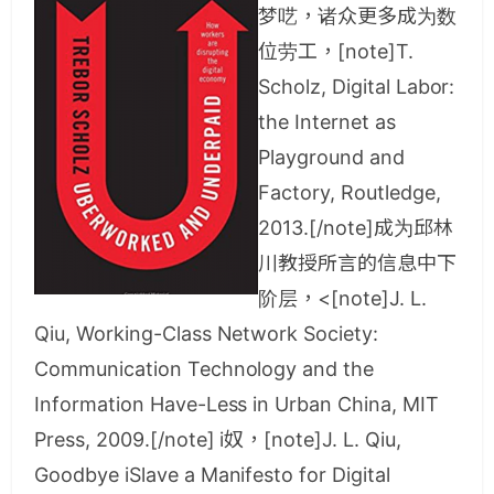
梦呓，诸众更多成为数
位劳工，[note]T.
Scholz, Digital Labor:
the Internet as
Playground and
Factory, Routledge,
2013.[/note]成为邱林
川教授所言的信息中下
阶层，<[note]J. L.
Qiu, Working-Class Network Society:
Communication Technology and the
Information Have-Less in Urban China, MIT
Press, 2009.[/note] i奴，[note]J. L. Qiu,
Goodbye iSlave a Manifesto for Digital