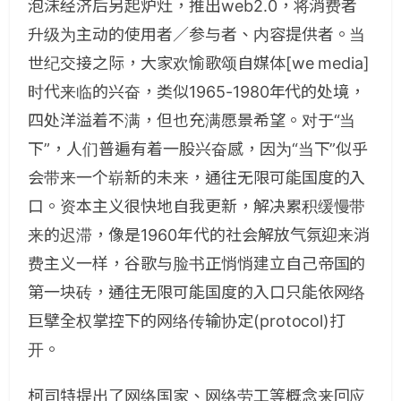
泡沫经济后另起炉灶，推出web2.0，将消费者
升级为主动的使用者／参与者、内容提供者。当
世纪交接之际，大家欢愉歌颂自媒体[we media]
时代来临的兴奋，类似1965-1980年代的处境，
四处洋溢着不满，但也充满愿景希望。对于“当
下”，人们普遍有着一股兴奋感，因为“当下”似乎
会带来一个崭新的未来，通往无限可能国度的入
口。资本主义很快地自我更新，解决累积缓慢带
来的迟滞，像是1960年代的社会解放气氛迎来消
费主义一样，谷歌与脸书正悄悄建立自己帝国的
第一块砖，通往无限可能国度的入口只能依网络
巨擘全权掌控下的网络传输协定(protocol)打
开。
柯司特提出了网络国家、网络劳工等概念来回应