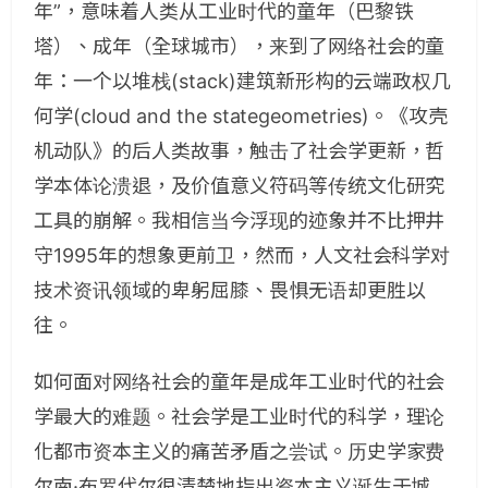
年”，意味着人类从工业时代的童年（巴黎铁
塔）、成年（全球城市），来到了网络社会的童
年：一个以堆栈(stack)建筑新形构的云端政权几
何学(cloud and the stategeometries)。《攻壳
机动队》的后人类故事，触击了社会学更新，哲
学本体论溃退，及价值意义符码等传统文化研究
工具的崩解。我相信当今浮现的迹象并不比押井
守1995年的想象更前卫，然而，人文社会科学对
技术资讯领域的卑躬屈膝、畏惧无语却更胜以
往。
如何面对网络社会的童年是成年工业时代的社会
学最大的难题。社会学是工业时代的科学，理论
化都市资本主义的痛苦矛盾之尝试。历史学家费
尔南·布罗代尔很清楚地指出资本主义诞生于城