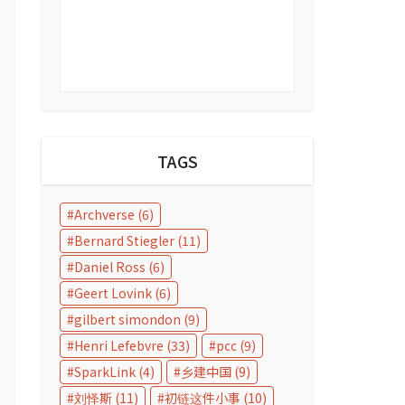
TAGS
Archverse
(6)
Bernard Stiegler
(11)
Daniel Ross
(6)
Geert Lovink
(6)
gilbert simondon
(9)
Henri Lefebvre
(33)
pcc
(9)
SparkLink
(4)
乡建中国
(9)
刘怿斯
(11)
初链这件小事
(10)