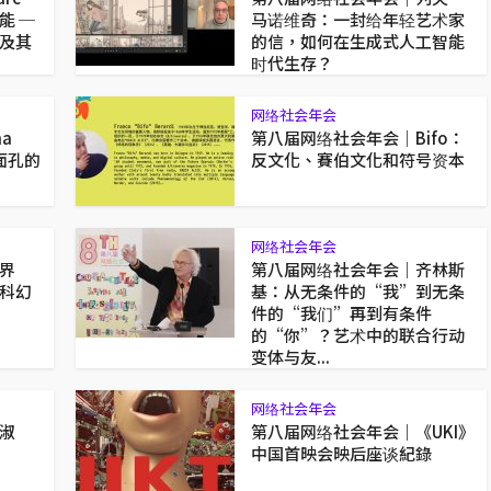
能 ─
马诺维奇：一封给年轻艺术家
及其
的信，如何在生成式人工智能
时代生存？
网络社会年会
a
第八届网络社会年会｜Bifo：
类面孔的
反文化、賽伯文化和符号资本
网络社会年会
界
第八届网络社会年会｜齐林斯
科幻
基：从无条件的“我”到无条
件的“我们”再到有条件
的“你”？艺术中的联合行动
变体与友...
网络社会年会
淑
第八届网络社会年会｜《UKI》
中国首映会映后座谈紀錄