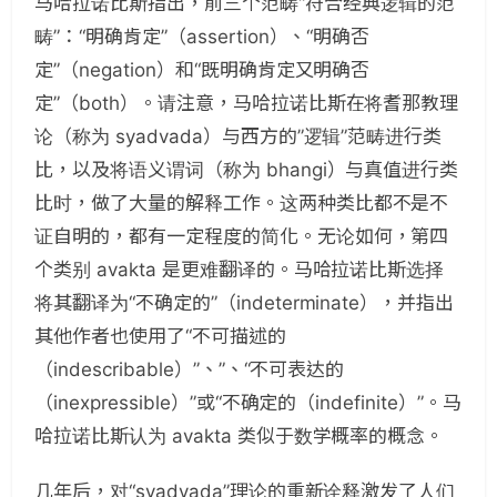
马哈拉诺比斯指出，前三个范畴“符合经典逻辑的范
畴”：“明确肯定”（assertion）、“明确否
定”（negation）和“既明确肯定又明确否
定”（both）。请注意，马哈拉诺比斯在将耆那教理
论（称为 syadvada）与西方的”逻辑”范畴进行类
比，以及将语义谓词（称为 bhangi）与真值进行类
比时，做了大量的解释工作。这两种类比都不是不
证自明的，都有一定程度的简化。无论如何，第四
个类别 avakta 是更难翻译的。马哈拉诺比斯选择
将其翻译为“不确定的”（indeterminate），并指出
其他作者也使用了“不可描述的
（indescribable）”、”、“不可表达的
（inexpressible）”或“不确定的（indefinite）”。马
哈拉诺比斯认为 avakta 类似于数学概率的概念。
几年后，对“syadvada”理论的重新诠释激发了人们