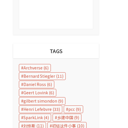
TAGS
Archverse
(6)
Bernard Stiegler
(11)
Daniel Ross
(6)
Geert Lovink
(6)
gilbert simondon
(9)
Henri Lefebvre
(33)
pcc
(9)
SparkLink
(4)
乡建中国
(9)
刘怿斯
(11)
初链这件小事
(10)