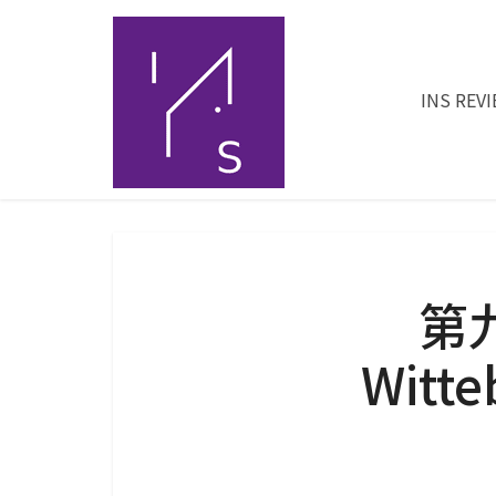
INS REV
第
Wit