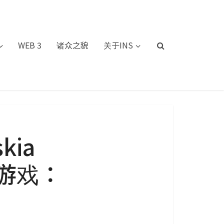
WEB 3
诸众之貌
关于INS
ia
链游戏：