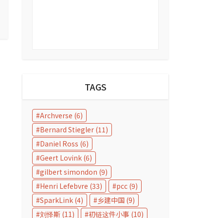
TAGS
Archverse
(6)
Bernard Stiegler
(11)
Daniel Ross
(6)
Geert Lovink
(6)
gilbert simondon
(9)
Henri Lefebvre
(33)
pcc
(9)
SparkLink
(4)
乡建中国
(9)
刘怿斯
(11)
初链这件小事
(10)