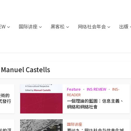
IEW
国际讲座
黑客松
网络社会年会
出版
- Manuel Castells
Feature
INS REVIEW
INS-
•
•
READER
置技術的
一個理論的藍圖：信息主義、
式發行
網絡和網絡社會
国际讲座
践的浮
夏铸九：网络社会与信息化城