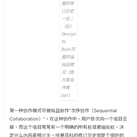
面的修
订历史
一览；
（右）
George
W.
Bush页
面的编
辑战概
况（图
片取自
作者
ppt）
第一种协作模式可被姑且称作“次序协作（Sequential
Collaboration）”。在这种协作中，用户依次向一个项目贡
献，而这个项目常常有一个明确的所有权或者编辑权，决
定什么内容能够过关。维基百科的修订历史就是个很好的