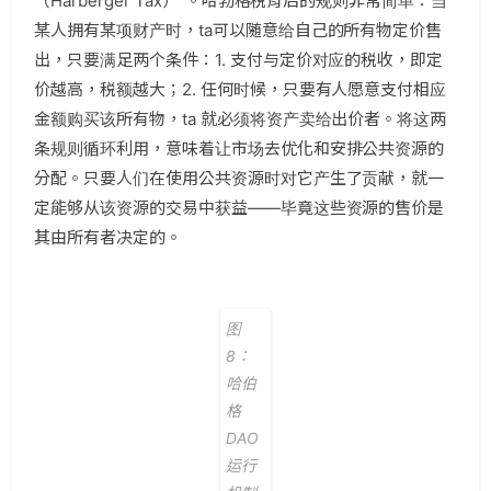
（Harberger Tax）”。哈勃格税背后的规则非常简单：当
某人拥有某项财产时，ta可以随意给自己的所有物定价售
出，只要满足两个条件：1. 支付与定价对应的税收，即定
价越高，税额越大；2. 任何时候，只要有人愿意支付相应
金额购买该所有物，ta 就必须将资产卖给出价者。将这两
条规则循环利用，意味着让市场去优化和安排公共资源的
分配。只要人们在使用公共资源时对它产生了贡献，就一
定能够从该资源的交易中获益——毕竟这些资源的售价是
其由所有者决定的。
图
8：
哈伯
格
DAO
运行