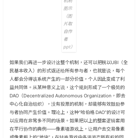
机制
图示
（图
片取
自作
者
ppt）
如果我们再进一步设计这整个机制，还可以把税以UBI（全
民基本收入）的形式返还给所有参与者，也就是说，每个
人都会分得该系统产生的一部分价值，个人因此变成了利
益共同体。从某种意义上说，这个规则形成了一个极简的
DAO（Decentralized Autonomous Organization，即去
中心化自治组织），没有投票的机制，却能够有效鼓励参
与者协同产生价值。理论上，这种“哈伯格 DAO”的设计可
以应用在非常多不同的场景。如果把以上的整套逻辑套用
在平行协作的典例——像素墙游戏上，让用户去交易像素
或像素板上的“地块”，在转换游戏中各项资产所有权的同