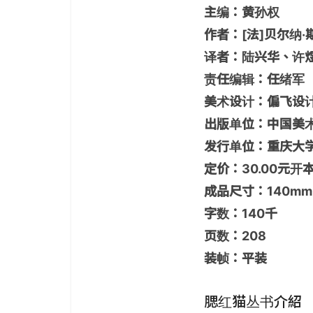
主编：黄孙权
作者：[法]贝尔纳·
译者：陆兴华、许煜书号
责任编辑：任绪军
美术设计：偏飞设
出版单位：中国美
发行单位：重庆大
定价：30.00元开
成品尺寸：140mm
字数：140千
页数：208
装帧：平装
腮红猫丛书介紹