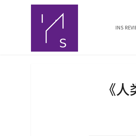
INS REV
《人