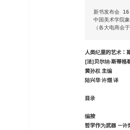
新书发布会 16:4
中国美术学院象
（各大电商会于
人类纪里的艺术：
[法]贝尔纳·斯蒂格勒（B
黄孙权 主编
陆兴华 许煜 译
目录
编按
哲学作为武器 －许