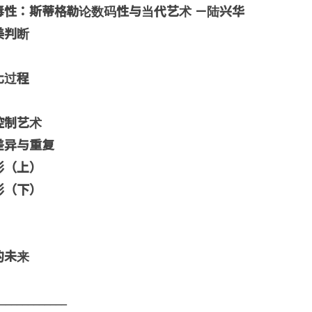
毒性：斯蒂格勒论数码性与当代艺术 －陆兴华
美判断
化过程
控制艺术
差异与重复
影（上）
影（下）
的未来
____________