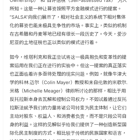
Ownership）”和“自评估税（Self-assessed Tax）”为人
所知。这是一种让募资按照平方金融模式进行的提案。
“SALSA”向我们展示了，相对社会主义的系统下相对集体
化的募资也能来极具竞争性的市场。事实上，类似的机制
在古希腊和丹麦等地已经有很长一段历史了。今天，爱沙
尼亚的土地征税也正以类似的模式进行着。
如今，维塔利克和我正尝试将这一极具抱负和变革性的提
案运用在我们正在进行的实验中。但这一提案的真正落实
也正面临着许多亟待处理的现实问题。例如，就像牛津大
学的科林.迈尔（Colin Mayer）教授和来自伦敦的米歇尔.
米格（Michelle Meager）律师所讨论的那样，相比于用
反托拉斯本身去瓦解和控制公司权力，不如试着通过反托
拉斯法赋予我们的力量将诸公司转变为民主体制，让它们
主动对股东、权益人、和消费者负责，而不是只顾公司自
身的利益。这样的见解似乎给我们提供了一种创造新型国
际化民主制度的方式。相比较于传统的民族国家和语言，