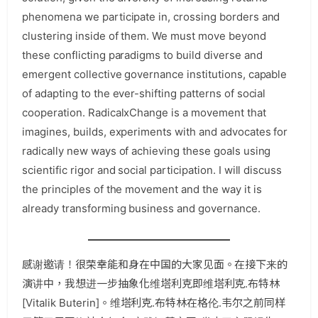
phenomena we participate in, crossing borders and
clustering inside of them. We must move beyond
these conflicting paradigms to build diverse and
emergent collective governance institutions, capable
of adapting to the ever-shifting patterns of social
cooperation. RadicalxChange is a movement that
imagines, builds, experiments with and advocates for
radically new ways of achieving these goals using
scientific rigor and social participation. I will discuss
the principles of the movement and the way it is
already transforming business and governance.
感谢邀请！很荣幸能和身在中国的大家见面。在接下来的
演讲中，我想进一步抽象化维塔利克
即维塔利克.布特林
[Vitalik Buterin]。维塔利克.布特林在格伦.韦尔之前同样