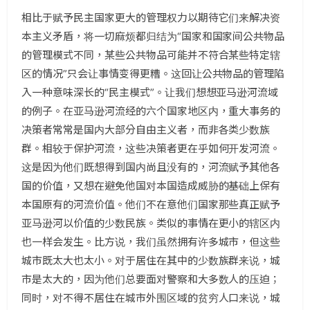
相比于赋予民主国家更大的管理权力以期待它们来解决资
本主义矛盾，将一切麻烦都归结为“国家和国家间公共物品
的管理模式不同，某些公共物品可能并不符合某些特定辖
区的情况”只会让事情变得更糟。这回让公共物品的管理陷
入一种意味深长的“民主模式”。让我们想想亚马逊河流域
的例子。在亚马逊河流经的六个国家地区内，重大事务的
决策者常常是国内大部分自由主义者，而非各类少数族
群。相较于保护河流，这些决策者更在乎如何开发河流。
这是因为他们既想得到国内尚且没有的，河流赋予其他各
国的价值，又想在避免他国对本国造成威胁的基础上保有
本国原有的河流价值。他们不在意他们国家那些真正赋予
亚马逊河以价值的少数民族。类似的事情在更小的辖区内
也一样会发生。比方说，我们虽然拥有许多城市，但这些
城市既太大也太小。对于居住在其中的少数族群来说，城
市是太大的，因为他们总要面对警察和大多数人的压迫；
同时，对不得不居住在城市外围区域的贫穷人口来说，城