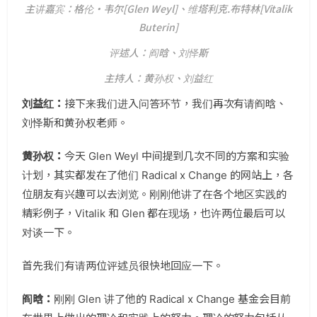
主讲嘉宾：格伦·韦尔[Glen Weyl]、维塔利克.布特林[Vitalik
Buterin]
评述人：阎晗、刘怿斯
主持人：黄孙权、刘益红
刘益红：
接下来我们进入问答环节，我们再次有请阎晗、
刘怿斯和黄孙权老师。
黄孙权：
今天 Glen Weyl 中间提到几次不同的方案和实验
计划，其实都发在了他们 Radical x Change 的网站上，各
位朋友有兴趣可以去浏览。刚刚他讲了在各个地区实践的
精彩例子，Vitalik 和 Glen 都在现场，也许两位最后可以
对谈一下。
首先我们有请两位评述员很快地回应一下。
阎晗：
刚刚 Glen 讲了他的 Radical x Change 基金会目前