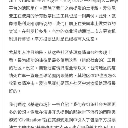
建了“vTaiwan”平台。现在，大约四分之一的岛屿人口是该
平台的活跃用户。而除了我们之前提及的土地税，爱沙尼
亚正在使用的所有数字民主工具也是一则典例。此外，就
像维塔利克刚刚所说的，我们目前正在美国本土做类似的
尝试。在科罗拉多州，当地的商业活动通过二次方募资机
制进行募资，平方投票法则是已经被写入法案。
尤其引人注目的是，从这些社区处理疫情事务的表现上
看，最为成功的往往是最多使用这些（组织社会的）工具
的社区。例如，自新冠疫情肆虐全球以来，台湾地区的疫
情死亡率一直是全球范围内最低的，其地区GDP也没怎么
收到疫情冲击。爱沙尼亚则是西方社区中对疫情处理得最
好的。
我们通过《基进市场》一书介绍了我们在组织社会方面更
多的设想。像我在演讲开头提到的那款时下流行的策略类
游戏“Civilization”就在其游戏规则中引入了包括平方投票
法在内的诸多“基进改变”的点子。也有部分美术馆正使用