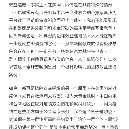
效益递增。事实上，在美国，即便是在非常特殊的情形
下，也通常只有那些拥有半吊子商业权力的小摊贩真正为
平台过于严苛的审查制度而担忧。此外，我们还能看到现
在到处都是劣质新闻和资金短缺的高质量新闻互相竞争，
因为新闻也是一种典型的边际效益递增品。人人能在新闻
一出现就立即消费到它们——虽然新闻领域的付费板块总
是会存在，但不一定有效，毕竟信息本就会被泄露。于
是，相较于创造真正有价值的信息，人们疯狂创作广告以
求变现。全球变暖则是另一个极具影响力的边际效益递增
案例。
如今，新冠是边际效益递增的另一个原型。在美国为应对
疫情（尤其在救治病人方面）投入大量金钱时，中国内地
和台湾地区在应对疫情方面的花销就相对较少——因为疫
情在这些地方属于公共健康事务。我举这个例子是想说，
尝试保护某一群体所需的开销要小于治疗一群个体。而“没
能成功保护整个群体”是资本系统常常会忽略的一点。事实