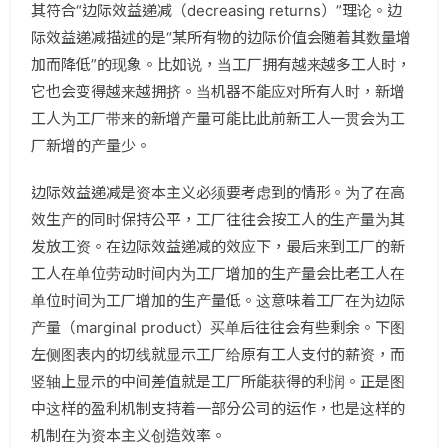
其符合“边际效益递减（decreasing returns）”理论。边
际效益递减描述的是“某所有物的边际价值会随着其数量增
加而降低”的现象。比如说，当工厂拥有越来越多工人时，
它也会变得越来越拥挤。当机器不能应对所有人时，新增
工人为工厂带来的新增产量可能比此前新工人一贯会为工
厂新增的产量少。
边际效益递减是资本主义必须要考虑到的情形。为了在高
效生产的同时保持公平，工厂往往会按工人的生产量为其
发放工资。在边际效益递减的效应下，最后来到工厂的新
工人在单位劳动时间内为工厂增加的生产量会比老工人在
单位时间为工厂增加的生产量低。这意味着工厂在为边际
产量（marginal product）买单后往往会有些剩余。下图
左侧图表内的切线就显示工厂给原有工人支付的薪资，而
竖轴上显示的中间差值就是工厂所能获得的利润。正是图
中这样的盈利机制支持着一部分公司的运作，也是这样的
机制在为资本主义创造效率。