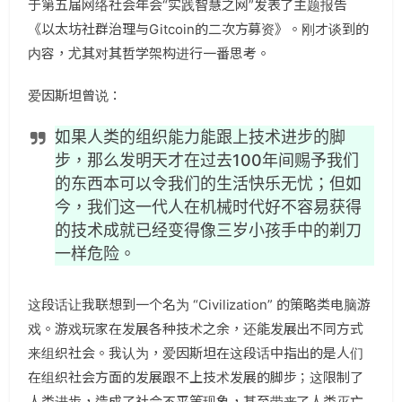
于第五届网络社会年会“实践智慧之网”发表了主题报告
《以太坊社群治理与Gitcoin的二次方募资》。
刚才谈到的
内容，尤其对其哲学架构进行一番思考。
爱因斯坦曾说：
如果人类的组织能力能跟上技术进步的脚
步，那么发明天才在过去100年间赐予我们
的东西本可以令我们的生活快乐无忧；但如
今，我们这一代人在机械时代好不容易获得
的技术成就已经变得像三岁小孩手中的剃刀
一样危险。
这段话让我联想到一个名为 “Civilization” 的策略类电脑游
戏。游戏玩家在发展各种技术之余，还能发展出不同方式
来组织社会。我认为，爱因斯坦在这段话中指出的是人们
在组织社会方面的发展跟不上技术发展的脚步；这限制了
人类进步，造成了社会不平等现象，甚至带来了人类灭亡