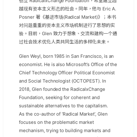
创立 RadicalxChange Foundation，希望建立超
越现有资本主义形态的社会。同年，他与 Eric A.
Posner 著《基进市场(Radical Market)》；本书
对问题重重的资本主义市场机制进行了思想的实
验。目前，Glen 致力于想象、交流和建构一个通
过社会技术优化人类共同生活的多样化未来。
Glen Weyl, born 1985 in San Francisco, is an
economist. He is also Microsoft’s Office of the
Chief Technology Officer Political Economist
and Social Technologist (OCTOPEST). In
2018, Glen founded the RadicalxChange
Foundation, seeking for coherent and
sustainable alternatives to the capitalism.
As the co-author of ‘Radical Market’, Glen
focuses on the problematic market
mechanism, trying to building markets and