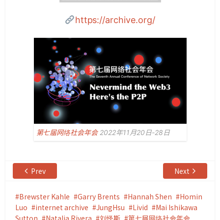
https://archive.org/
第七届网络社会年会
2022年11月20日-28日
Prev
Next
Brewster Kahle
Garry Brents
Hannah Shen
Homin
Luo
internet archive
JungHsu
Livid
Mai Ishikawa
Sutton
Natalia Rivera
刘怿斯
第七届网络社会年会