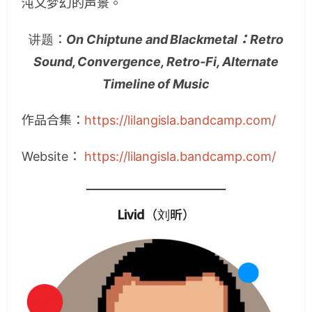
沌又梦幻的声景。
讲题：
On Chiptune and Blackmetal：Retro
Sound, Convergence, Retro-Fi, Alternate
Timeline of Music
作品合集：
https://lilangisla.bandcamp.com/
Website：
https://lilangisla.bandcamp.com/
Livid
（刘昕）