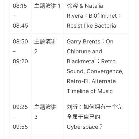
08:15
主题演讲 1
徐容 & Natalia
–
Rivera：Bi0film.net：
08:45
Resist like Bacteria
08:50
主题演讲
Garry Brents：On
–
2
Chiptune and
09:20
Blackmetal：Retro
Sound, Convergence,
Retro-Fi, Alternate
Timeline of Music
09:25
主题演讲
刘昕：如何拥有一个完
–
3
全属于自己的
09:55
Cyberspace？