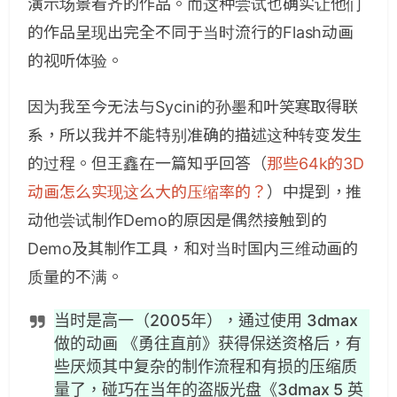
演示场景看齐的作品。而这种尝试也确实让他们
的作品呈现出完全不同于当时流行的Flash动画
的视听体验。
因为我至今无法与Sycini的孙墨和叶笑寒取得联
系，所以我并不能特别准确的描述这种转变发生
的过程。但王鑫在一篇知乎回答（
那些64k的3D
动画怎么实现这么大的压缩率的？
）中提到，推
动他尝试制作Demo的原因是偶然接触到的
Demo及其制作工具，和对当时国内三维动画的
质量的不满。
当时是高一（2005年），通过使用 3dmax
做的动画 《勇往直前》获得保送资格后，有
些厌烦其中复杂的制作流程和有损的压缩质
量了，碰巧在当年的盗版光盘《3dmax 5 英