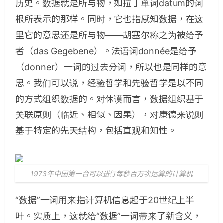
历史。数据就是所与物，如拉丁单词datum的词
根所表示的那样。同时，它也指感知数据，在这
里它的意思还是所与物——胡塞尔称之为被给予
者（das Gegebene）。法语词donnée是给予
（donner）一词的过去分词，所以也是同样的意
思。我们可以说，经验哲学和先验哲学是以不同
的方式组织数据的。对休谟而言，数据组织基于
关联原则（临近、相似、因果），对康德来说则
基于特定的先天结构，包括直观和知性。
1973年中国第一台可以进行每秒百万次运算的计算机
“数据”一词用来指计算机信息起于20世纪上半
叶。实质上，这就给“数据”一词带来了新含义，