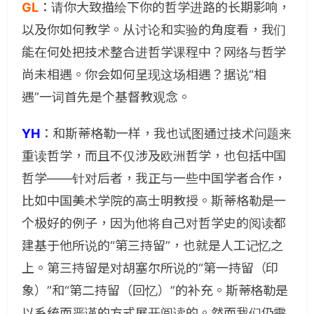
GL
：
请你大致描绘下你的哲学进路的长期影响，
以及你如何教学。从讨论和实验的角度看，我们
能在何处把技术整合进哲学课程中？网络与哲学
尚未相遇。你会如何呈现这场相遇？据说“相
遇”一词首先是个基督教观念。
YH
：
和斯蒂格勒一样，我也试图通过技术问题来
重读哲学，而且不仅涉及欧洲哲学，也包括中国
哲学——针对后者，我正与一些中国学者合作，
比如中国美术学院的高士明教授。斯蒂格勒是一
个极好的例子，因为他将自己对哲学史的阅读都
建基于他所说的“第三持留”，也就是人工记忆之
上。第三持留是对胡塞尔所说的“第一持留（印
象）”和“第二持留（回忆）”的补充。斯蒂格勒是
以系统而严谨的方式展开阅读的。然而我们仍需