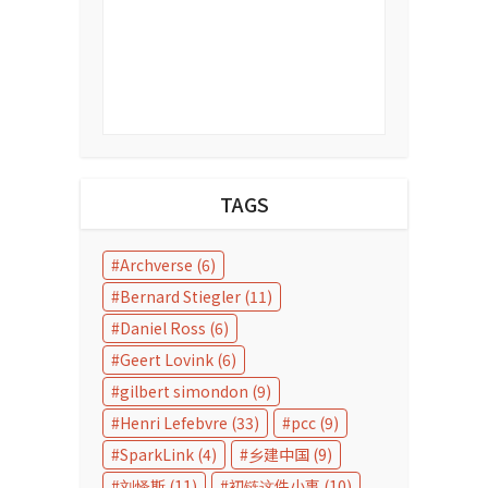
TAGS
Archverse
(6)
Bernard Stiegler
(11)
Daniel Ross
(6)
Geert Lovink
(6)
gilbert simondon
(9)
Henri Lefebvre
(33)
pcc
(9)
SparkLink
(4)
乡建中国
(9)
刘怿斯
(11)
初链这件小事
(10)