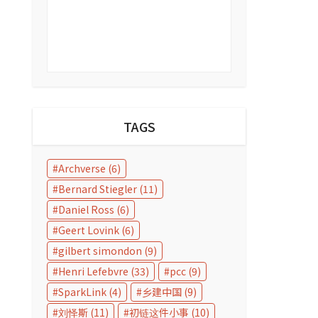
TAGS
Archverse
(6)
Bernard Stiegler
(11)
Daniel Ross
(6)
Geert Lovink
(6)
gilbert simondon
(9)
Henri Lefebvre
(33)
pcc
(9)
SparkLink
(4)
乡建中国
(9)
刘怿斯
(11)
初链这件小事
(10)