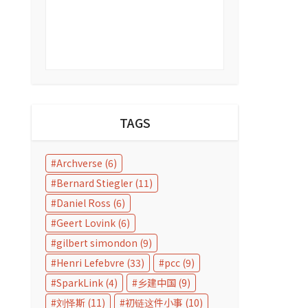
TAGS
Archverse
(6)
Bernard Stiegler
(11)
Daniel Ross
(6)
Geert Lovink
(6)
gilbert simondon
(9)
Henri Lefebvre
(33)
pcc
(9)
SparkLink
(4)
乡建中国
(9)
刘怿斯
(11)
初链这件小事
(10)