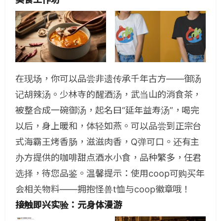
在现场，你可以品尝非遗传承千年古方——御汤
记胡辣汤。少林寺的醒酒汤，武当山的消食茶，
被整合成一碗御汤，起名曰“延年益寿汤”，喝完
以后，身上暖和，体轻如燕。可以品尝到正宗台
式海霸王烤香肠，滋滋肉香，Q弹可口。还有主
办方提供的咖啡甜点酒水小食，品种繁多，任君
选择，待您品鉴。温馨提示：使用coop可购买年
会相关物料——拥抱怪兽t恤与coop徽章哦！
接触即兴实验：元身体漫游