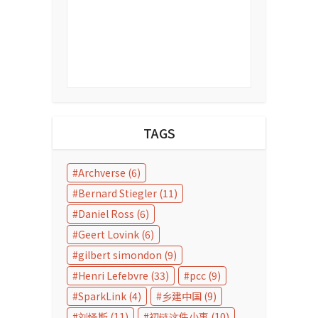
TAGS
Archverse
(6)
Bernard Stiegler
(11)
Daniel Ross
(6)
Geert Lovink
(6)
gilbert simondon
(9)
Henri Lefebvre
(33)
pcc
(9)
SparkLink
(4)
乡建中国
(9)
刘怿斯
(11)
初链这件小事
(10)