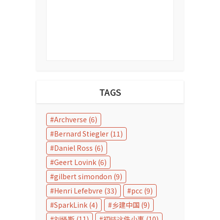
TAGS
Archverse
(6)
Bernard Stiegler
(11)
Daniel Ross
(6)
Geert Lovink
(6)
gilbert simondon
(9)
Henri Lefebvre
(33)
pcc
(9)
SparkLink
(4)
乡建中国
(9)
刘怿斯
(11)
初链这件小事
(10)