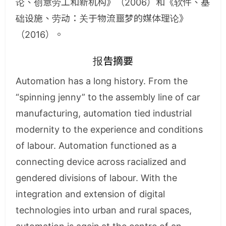
论、创意劳工和新机构》（2006）和《软件、基
础设施、劳动：关于物流噩梦的媒体理论》
（2016）。
报告摘要
Automation has a long history. From the
“spinning jenny” to the assembly line of car
manufacturing, automation tied industrial
modernity to the experience and conditions
of labour. Automation functioned as a
connecting device across racialized and
gendered divisions of labour. With the
integration and extension of digital
technologies into urban and rural spaces,