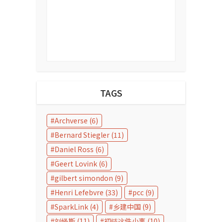
TAGS
Archverse
(6)
Bernard Stiegler
(11)
Daniel Ross
(6)
Geert Lovink
(6)
gilbert simondon
(9)
Henri Lefebvre
(33)
pcc
(9)
SparkLink
(4)
乡建中国
(9)
刘怿斯
(11)
初链这件小事
(10)