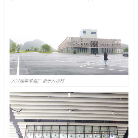
大兴延年果酒厂 摄于大坝村