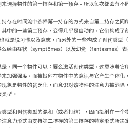
则来选择物件的第一持存和第一预存﹣所以每次都会有不
二持存在时间流中选择第一持存的方式来自第二持存之间
﹕其中的一些第二预存，变得几乎是自动的，它们构成了
es），也就是说习惯以及意志，而另外的一些构成了创伤类型（tra
经由症状（symptômes）以及幻觉（fantasmes）
果是，同一个物件可以：要么激活创伤类型，这意味着它
异来加强强度，而被投射在物件中的意识与它产生个体化
的现象是物件的贫乏化，而意识对该物件的注意力被消除
板类型。
板类型和创伤类型的混和（或者打结），因而投射在一个
些注意力形式由支持第二持存的第三持存的特定形式所决