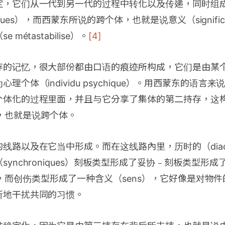
定，它们从一代到另一代的过程中转化以及传递，同时组
boliques），而西蒙东所说的跨个体，也就是说意义（signifi
métastabilise）。
[4]
存的记忆，很大部份都由口语的痕迹所构成，它们是由某
理个体（individu psychique）。用西蒙东的语言
个体化的过程里面，并且与它分享了集体的第二持存，这
ons），也就是说跨个体。
路以及在它当中形成。而在这线路內里，历时的（diachr
synchroniques）刻板类型形成了妥协﹣刻板类型形
tions），而创伤类型形成了一种含义（sens），它好像是对
断地干扰共同的习惯。