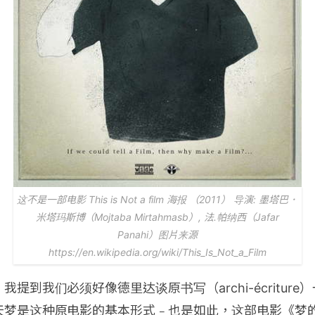
这不是一部电影 This is Not a film 海报 （2011） 导演: 墨塔巴．
米塔玛斯博（Mojtaba Mirtahmasb）, 法.帕纳西（Jafar
Panahi）图片来源
https://en.wikipedia.org/wiki/This_Is_Not_a_Film
提到我们必须好像德里达谈原书写（archi-écritur
天梦是这种原电影的基本形式﹣也是如此，这部电影《梦