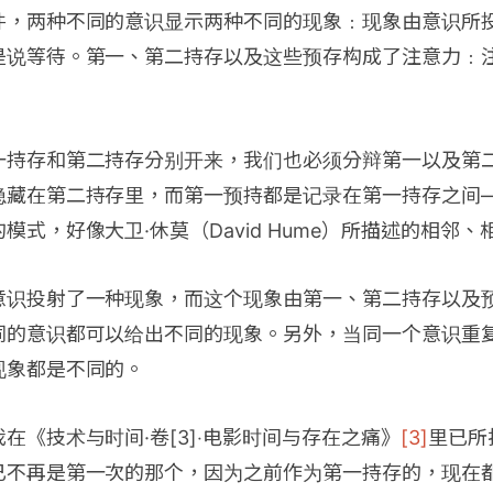
件，两种不同的意识显示两种不同的现象﹕现象由意识所
是说等待。第一、第二持存以及这些预存构成了注意力﹕
。
一持存和第二持存分别开来，我们也必须分辩第一以及第
隐藏在第二持存里，而第一预持都是记录在第一持存之间
模式，好像大卫·休莫（David Hume）所描述的相邻
意识投射了一种现象，而这个现象由第一、第二持存以及
同的意识都可以给出不同的现象。另外，当同一个意识重
现象都是不同的。
在《技术与时间·卷[3]‧电影时间与存在之痛》
[3]
里已所
已不再是第一次的那个，因为之前作为第一持存的，现在