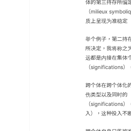
体的第三持存所编
（milieux sym
质上呈现为准稳定（se 
举个例子，第二持
所决定，我将称之为心
远都是内接在集体
（significati
跨个体在跨个体化的线
伤类型以及同时的（
（significa
入），这种投入不