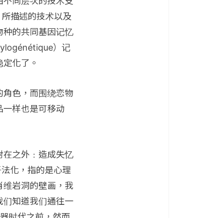
由不同层次的技术支
n）所描述的技术以及
物种的共同基因记忆
génétique）记
稳定化了。
的角色，而围绕恋物
品一样也是可移动
射在之外﹕造成失忆
语法化，指的是心理
肖维岩洞的壁画，我
我们知道我们通往一
在于旧石器时代之前，然而