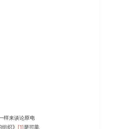
e）一样来谈论原电
的组织》
[1]
是可能