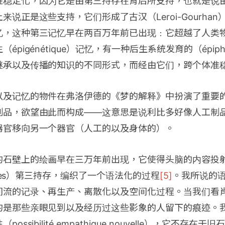
准稳定化，因为它是由第三持存在背后所支持，也就是说
来说正是这些支持，它们形成了古汉（Leroi-Gourha
忆，这种第三记忆早在两百万年前已出现﹕它超越了人类
pigénétique）记忆，有一种后生系统发育的（épiphylo
继承以及传播的知识的不同形式，而经由它们，跨个体准
以及记忆的物件在弗洛伊德的《梦的解释》中扮演了重要
制品，欲望由此而构成——这意思是说利比多好像人工制
器官移向另一个器官（人工的以及身体的）。
的石壁上的绘画早在三万年前出现，它使得头脑的内容投
iques）第三持存，编织了一个语法化的过程
[5]
。我所说的
间流的记录、再生产、离散化以及空间化过程。当我们看
的是那些亲眼见到以及经历过这些影象的人留下的痕迹。
ssibilité empathique nouvelle），它不存