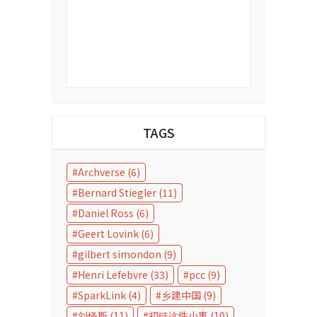
TAGS
Archverse
(6)
Bernard Stiegler
(11)
Daniel Ross
(6)
Geert Lovink
(6)
gilbert simondon
(9)
Henri Lefebvre
(33)
pcc
(9)
SparkLink
(4)
乡建中国
(9)
刘怿斯
(11)
初链这件小事
(10)