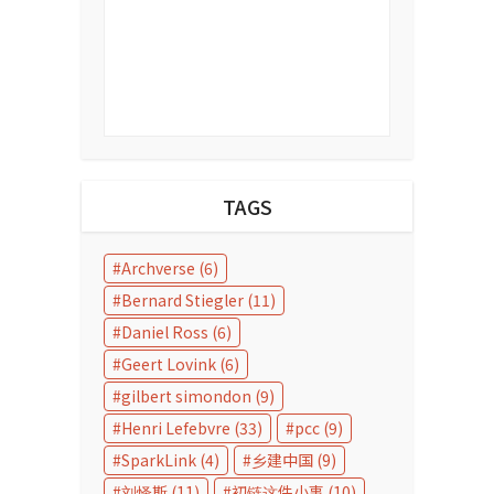
TAGS
Archverse
(6)
Bernard Stiegler
(11)
Daniel Ross
(6)
Geert Lovink
(6)
gilbert simondon
(9)
Henri Lefebvre
(33)
pcc
(9)
SparkLink
(4)
乡建中国
(9)
刘怿斯
(11)
初链这件小事
(10)