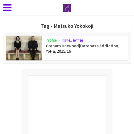
Tag - Matsuko Yokokoji
Profile
•
网络社会年会
Graham Harwood|Database Addiction,
YoHa, 2015/16