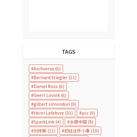
TAGS
Archverse
(6)
Bernard Stiegler
(11)
Daniel Ross
(6)
Geert Lovink
(6)
gilbert simondon
(9)
Henri Lefebvre
(33)
pcc
(9)
SparkLink
(4)
乡建中国
(9)
刘怿斯
(11)
初链这件小事
(10)