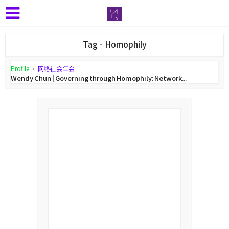
Tag - Homophily
Profile
•
网络社会年会
Wendy Chun | Governing through Homophily: Network...