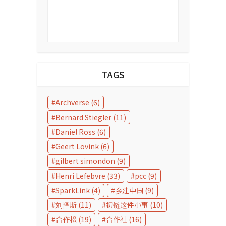
TAGS
Archverse
(6)
Bernard Stiegler
(11)
Daniel Ross
(6)
Geert Lovink
(6)
gilbert simondon
(9)
Henri Lefebvre
(33)
pcc
(9)
SparkLink
(4)
乡建中国
(9)
刘怿斯
(11)
初链这件小事
(10)
合作松
(19)
合作社
(16)