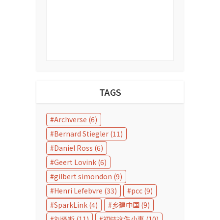
TAGS
Archverse
(6)
Bernard Stiegler
(11)
Daniel Ross
(6)
Geert Lovink
(6)
gilbert simondon
(9)
Henri Lefebvre
(33)
pcc
(9)
SparkLink
(4)
乡建中国
(9)
刘怿斯
(11)
初链这件小事
(10)