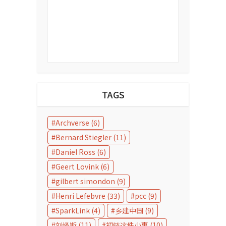
TAGS
Archverse
(6)
Bernard Stiegler
(11)
Daniel Ross
(6)
Geert Lovink
(6)
gilbert simondon
(9)
Henri Lefebvre
(33)
pcc
(9)
SparkLink
(4)
乡建中国
(9)
刘怿斯
(11)
初链这件小事
(10)