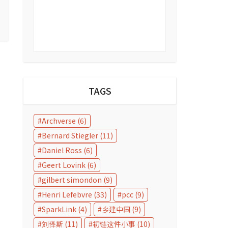
TAGS
Archverse
(6)
Bernard Stiegler
(11)
Daniel Ross
(6)
Geert Lovink
(6)
gilbert simondon
(9)
Henri Lefebvre
(33)
pcc
(9)
SparkLink
(4)
乡建中国
(9)
刘怿斯
(11)
初链这件小事
(10)