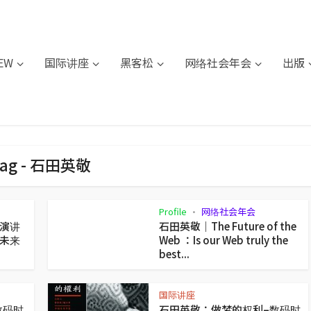
IEW
国际讲座
黑客松
网络社会年会
出版
Tag - 石田英敬
Profile
网络社会年会
•
演讲
石田英敬｜The Future of the
未来
Web ：Is our Web truly the
best...
国际讲座
数码时
石田英敬：做梦的权利–数码时