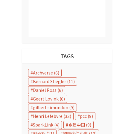
TAGS
Archverse
(6)
Bernard Stiegler
(11)
Daniel Ross
(6)
Geert Lovink
(6)
gilbert simondon
(9)
Henri Lefebvre
(33)
pcc
(9)
SparkLink
(4)
乡建中国
(9)
刘怿斯
(11)
初链这件小事
(10)