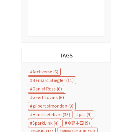
TAGS
Archverse
(6)
Bernard Stiegler
(11)
Daniel Ross
(6)
Geert Lovink
(6)
gilbert simondon
(9)
Henri Lefebvre
(33)
pcc
(9)
SparkLink
(4)
乡建中国
(9)
刘怿斯
(11)
初链这件小事
(10)