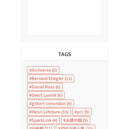
TAGS
Archverse
(6)
Bernard Stiegler
(11)
Daniel Ross
(6)
Geert Lovink
(6)
gilbert simondon
(9)
Henri Lefebvre
(33)
pcc
(9)
SparkLink
(4)
乡建中国
(9)
刘怿斯
(11)
初链这件小事
(10)