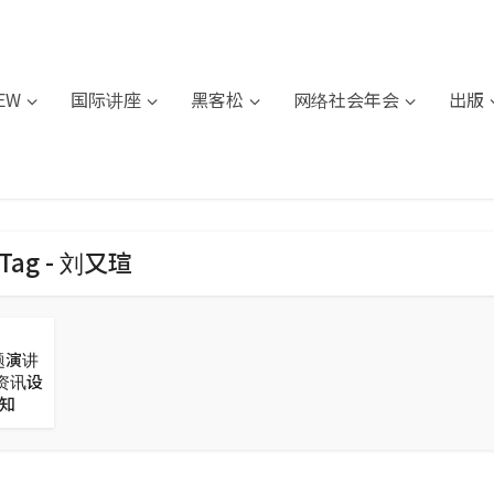
IEW
国际讲座
黑客松
网络社会年会
出版
Tag - 刘又瑄
题演讲
资讯设
乐知