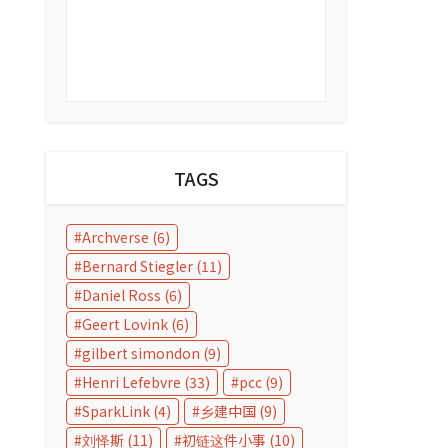
TAGS
Archverse
(6)
Bernard Stiegler
(11)
Daniel Ross
(6)
Geert Lovink
(6)
gilbert simondon
(9)
Henri Lefebvre
(33)
pcc
(9)
SparkLink
(4)
乡建中国
(9)
刘怿斯
(11)
初链这件小事
(10)