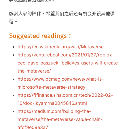
感谢大家的陪伴，希望我们之后还有机会开设其他课
程。
Suggested readings：
https://en.wikipedia.org/wiki/Metaverse
https://venturebeat.com/2021/01/27/roblox-
ceo-dave-baszucki-believes-users-will-create-
the-metaverse/
https://www.pcmag.com/news/what-is-
microsofts-metaverse-strategy
https://fifinance.sina.com.cn/tech/2022-02-
10/doc-ikyamrna0045846.shtml
https://medium.com/building-the-
metaverse/the-metaverse-value-chain-
afcf9e09e3a7