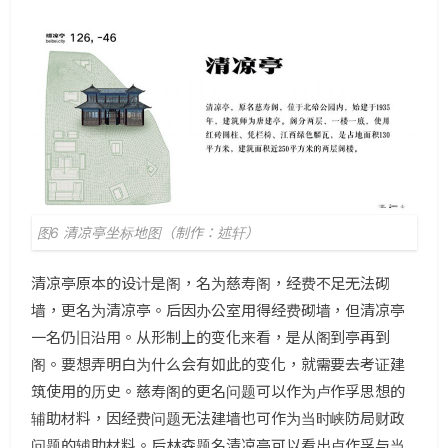
图6 清凉亭坐标地图（制作：述轩）
清凉亭原本的设计是阁，名为慈寿阁，经费不足无法砌
墙，更名为清凉亭。后因办公室用得经费砌墙，但清凉亭
一名仍旧沿用。从形制上的变化来看，是从阁到亭再到
阁。要想弄明白为什么会有如此的变化，就需要去考证建
筑使用的历史。慈寿阁的更名问题可以作为卢作孚思想的
辅助材料，因经费问题无法建墙也可作为当时峡防局财政
问题的辅助材料。后林森题名清凉亭可以看出卢作孚与当