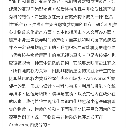
型制作和调查研究两个部分。我们通过对物质性遗产，如
建筑的复现作为起始点。然后将物质性与非物质性遗产做
有机的结合，希望能够在元宇宙的架构下成为一种“整合
性”的保存。建模组主要考虑物质层面的保存，研究组则关
心非物质文化遗产方面，其中包括历史、人文等各方面。
遗产本身是实践与时间的产物，而实践和时间留下的痕迹
并不一定都是物质层面的。我们很容易就能将历史遗存与
当代痕迹在物质层面上的表现视为真实。但是古迹保存也
应该被视为一种集体记忆的建构，它能够反映历史注释之
下所伴随的权力关系。因此非物质层面的实践所产生的记
忆和其后的权力关系的保存也不可缺少。Archverse所要
保存的是：形式与设计、材料与物质、利用与机能、传统
与技术、区位与场所、精神与感情，以及其他内在或外在
的因素，我们希望在现代化与都市化的过程中这些即将消
失的物质与非物质的总和。下面我用北碚平民公园内的清
凉亭为例子，说一下物质与非物质的保存是如何在
Archverse内统合的。