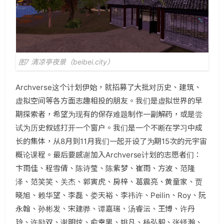
图7 清凉亭夜景（beibei.city）
Archverse这个计划伊始，就招募了大批对历史、建筑、
虚拟空间等各方面志趣相投的朋友。我们是虚拟世界的早
期探索者，希望为现有的保存难题制作一副解药，或是尝
试为历史叙述打开一个窗户。我们是一个不断在学习中成
长的集体，从8月到11月我们一起开设了为期15次的元宇宙
概论课程。最后要感谢加入Archverse计划的志愿者们：
卞雨佳、程雪倩、陈诗莹、陈紫梦、崔雨、方波、范隆
泽、范笑笑、关杰、郭寅虎、房梓、葛震亮、黄童家、贾
晓旭、赖华望、李磊、娄天裕、李祎许、Peilin、Roy、阮
永翰、孙彬发、宋建骅、谭嘉瑞、汤睿沄、王博、许丹
玲、许励双、谢明炫、俞幸男、姚凡、杨弘毅、张铎瀚、