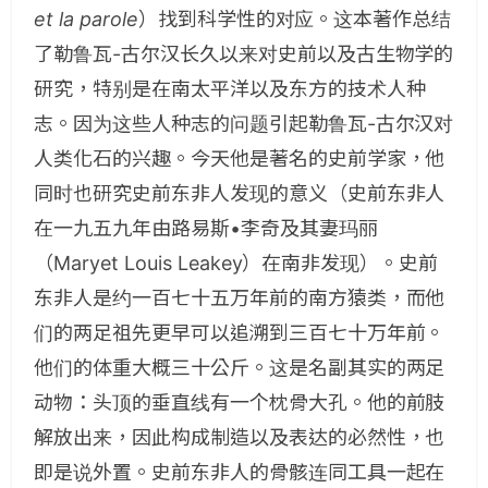
et la parole
）找到科学性的对应。这本著作总结
了勒鲁瓦-古尔汉长久以来对史前以及古生物学的
研究，特别是在南太平洋以及东方的技术人种
志。因为这些人种志的问题引起勒鲁瓦-古尔汉对
人类化石的兴趣。今天他是著名的史前学家，他
同时也研究史前东非人发现的意义（史前东非人
在一九五九年由路易斯•李奇及其妻玛丽
（Maryet Louis Leakey）在南非发现）。史前
东非人是约一百七十五万年前的南方猿类，而他
们的两足祖先更早可以追溯到三百七十万年前。
他们的体重大概三十公斤。这是名副其实的两足
动物：头顶的垂直线有一个枕骨大孔。他的前肢
解放出来，因此构成制造以及表达的必然性，也
即是说外置。史前东非人的骨骸连同工具一起在