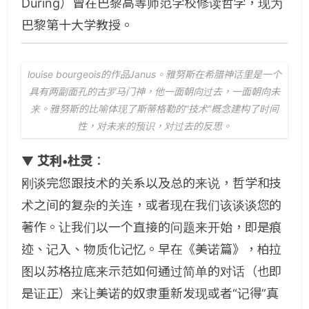
During）曾在巴黎高等师范学校修读哲学，现为
巴黎第十大学教授。
louise bourgeois的作品Janus。雅努斯在希腊神话里是一个
具有两副面孔的古罗马门神，他一面朝向过去，一面朝向未
来。雅努斯的比喻体现了斯蒂格勒的“技术”概念建构了时间
性，对未来的预识，对过去的反思。
▼
艾利•杜灵
：
刚谈完您跟技术的关系以及总的来说，哲学和技
术之间的复杂的关连，或者现在我们该谈谈您的
著作。让我们以一个直接的问题来开始，即是痕
迹、记入、物质化记忆。早在《美诺篇》，柏拉
图以苏格拉底来示范如何通过简单的对话（也即
是证正）来让美诺的奴隶重新发现或者“记得”真