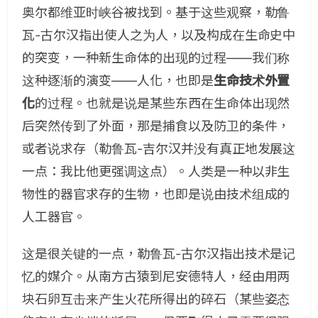
奥尔都维亚时峡谷被找到。基于这些观察，勒鲁
瓦-古尔汉指出使人之为人，以及构成在生命史中
的突变，一种新生命体的出现的过程——我们称
这种逐渐的演变——人化，也即是
生命技术外置
化
的过程。也就是说是某些东西在生命体出现然
后突然传到了外面，那是捕食以及防卫的条件，
或者说求存（勒鲁瓦-吉尔汉并没有真正地发展这
一点：我比他更强调这点）。人类是一种以非生
物性的器官求存的生物，也即是说由技术组成的
人工器官。
这是很关键的一点，勒鲁瓦-古尔汉指出技术是记
忆的媒介。从南方古猿到尼安德特人，经由用两
块石卵互击来产生火花所得出的碎石（某些姿态