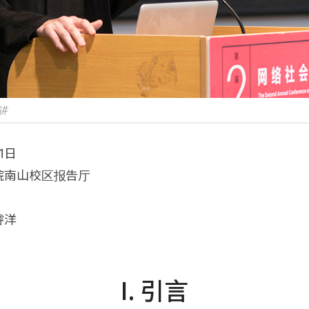
讲
1日
院南山校区报告厅
睿洋
I. 引言