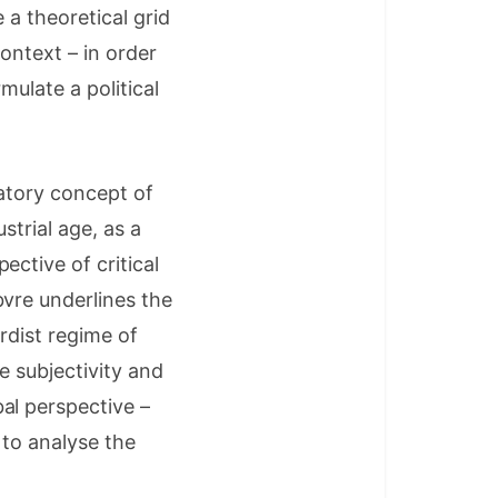
e a theoretical grid
context – in order
mulate a political
patory concept of
strial age, as a
ctive of critical
vre underlines the
rdist regime of
e subjectivity and
al perspective –
 to analyse the