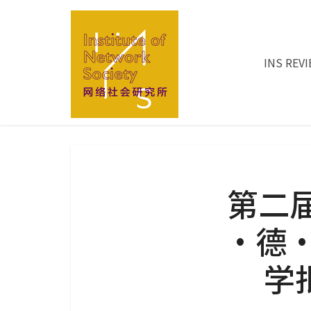
INS REV
第二
·德·
学