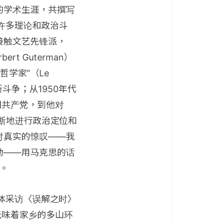
的学术生涯，共撰写
许多理论和政治斗
接触文艺先锋派，
rt Guterman）
体“哲学家”（Le
斯斗争；从1950年代
法国共产党，到他对
不断地进行政治定位和
对真实的惊叹——我
动——用马克思的话
。
体采访〈误解之时〉
玩味着家乡的多山环