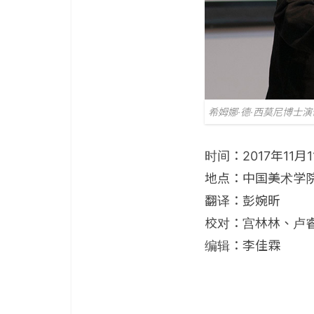
希姆娜·德·西莫尼博士演
时间：2017年11月1
地点：中国美术学
翻译：彭婉昕
校对：宫林林、卢
编辑：李佳霖