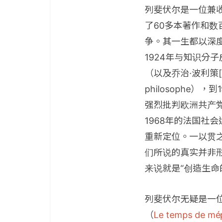
列斐伏尔是一位兼
了60多本著作和
争。其一生都以深
1924年与知识分子皮埃
（以及乔治·波利策[G.
philosophe）
强烈批判欧洲共产党的
1968年的法国社
重新定位。一以贯
们所说的真实并非
来说就是“创造生命
列斐伏尔无疑是一位
（
Le temps de mé