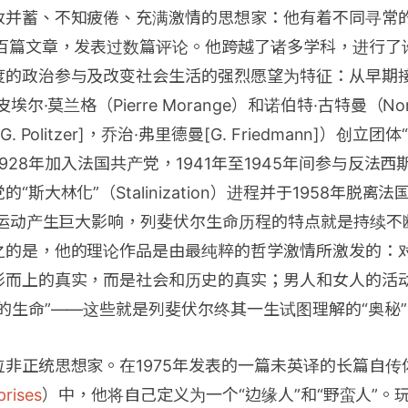
收并蓄、不知疲倦、充满激情的思想家：他有着不同寻常
数百篇文章，发表过数篇评论。他跨越了诸多学科，进行了
度的政治参与及改变社会生活的强烈愿望为特征：从早期
尔·莫兰格（Pierre Morange）和诺伯特·古特曼（Norbe
 Politzer]，乔治·弗里德曼[G. Friedmann]）创立团
，到1928年加入法国共产党，1941年至1945年间参与反法西
“斯大林化”（Stalinization）进程并于1958年脱离
会运动产生巨大影响，列斐伏尔生命历程的特点就是持续
之的是，他的理论作品是由最纯粹的哲学激情所激发的：
形而上的真实，而是社会和历史的真实；男人和女人的活
的生命”——这些就是列斐伏尔终其一生试图理解的“奥秘”
非正统思想家。在1975年发表的一篇未英译的长篇自传
prises
）中，他将自己定义为一个“边缘人”和“野蛮人”。