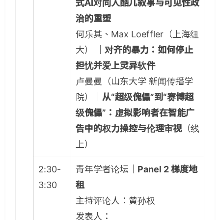
式AI对同人酷儿叙事与可见性政
治的重塑
何乐其、Max Loeffler（上海纽
大） ｜
对齐的暴力：如何停止
担忧并爱上灵异软件
卢曼曼（山东大学 新闻传播学
院）｜
从“超级傀儡”到“赛博超
级傀儡”：虚拟影响者在智能广
告中的权力操控与伦理审视
（线
上）
2:30-
青年学者论坛｜
Panel 2 梯度地
3:30
租
主持评论人：黄孙权
发表人：