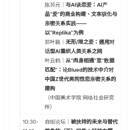
陈苏元｜
与AI谈恋爱：AI产
品“爱”的商业构建、文本驯化与
亲密关系实践——
以“Replika”为例
郑叶颖｜
无形/限之爱：通用对
话型AI重织人类关系之网
叶云鹤｜
从“肉身相遇”至“数据
匹配”：论Blued的技术中介对
中国Z世代男同性恋亲密关系的
建构
（中国美术学院 网络社会研究
所）
10:30-
自组论坛｜
被挟持的未来与替代