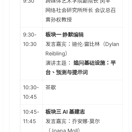
9:30
跨媒体艺术学院副院长 闵罕
网络社会研究所所长 会议总召
黄孙权教授
9:30-
板块一 静默编辑
10:30
发言嘉宾：迪伦·雷比林（Dylan
Reibling）
演讲主题：
追问基础设施：平
台、预测与提示词
10:30-
茶歇
10:45
10:45-
板块三 AI 基建志
11:45
发言嘉宾：乔安娜·莫尔
（Joana Moll）