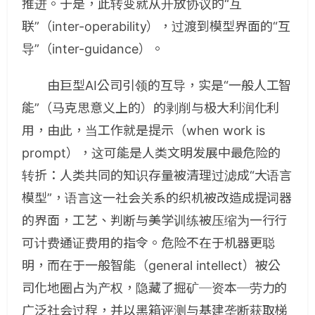
推进。于是，此转变就从开放协议的“互
联”（inter-operability），过渡到模型界面的“互
导”（inter-guidance）。
由巨型AI公司引领的互导，实是“一般人工智
能”（马克思意义上的）的剥削与极大利润化利
用，由此，当工作就是提示（when work is
prompt），这可能是人类文明发展中最危险的
转折：人类共同的知识存量被清理过滤成“大语言
模型”，语言这一社会关系的织机被改造成提词器
的界面，工艺、判断与美学训练被压缩为一行行
可计费通证费用的指令。危险不在于机器更聪
明，而在于一般智能（general intellect）被公
司化地圈占为产权，隐藏了掘矿─资本─劳力的
广泛社会过程，并以黑箱评测与基建垄断获取梯