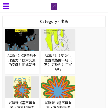
Category - 出版
ACID #2《复音的全
ACID #1 《反⽂化!
球南方：技术交流
重置技術的一切（
的空间》正式发行
不 ）可能性》 正式
發行
試酸號《當不再有
試酸號《當不再有
愛，友愛就不復
愛，友愛就不復