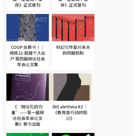
存》正式發刊
存》正式發刊
COOP 换新书！｜
科幻写作是对未来
网民21:超越个人账
的伺服机制
户 第四届网络社会
年会论文集
《“网络化的力
INS aletheia #3 ｜
量”——第一届网
《教育是行动的知
络社会年会论文
识》
集》新书出版