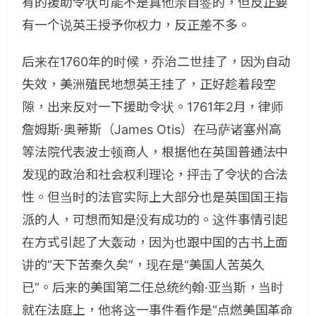
有的援助令状可能不是真他亲自签的，但反正要
有一个说英王授予你权力，反正差不多。
后来在1760年的时候，乔治二世挂了，因为自动
失效，美洲殖民地想英王挂了，正好趁着段空
隙，出来反对一下援助令状。1761年2月，律师
詹姆斯·奥蒂斯（James Otis）在马萨诸塞州高
等法院代表波士顿商人，根据他在英国普通法中
发现的政治和社会权利理论，抨击了令状的合法
性。但当时的法官实际上大部分也是英国国王指
派的人，可想而知是没有成功的。这件事情引起
在方式引起了大轰动，因为也跟中国的古书上面
讲的“天下苦秦久矣”，现在是“美国人苦英久
已”。后来的美国第二任总统约翰·亚当斯，当时
就在法庭上，他将这一事件看作是“点燃美国革命