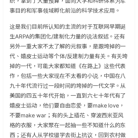
织，拿到了大量预算，面向大学和科研体系为军
事目的和军事领域孵化前沿的科学技术应用。
这是我们目前所认知的主流的对于互联网早期诞
生ARPA的集团化/建制化力量的说法叙述。还有
另外一重大家不太了解的元叙事，是跟垮掉的一
代、嬉皮士运动等个体/反建制力量有关。有关垮
掉的一代，可能大家都知道《在路上》这些代表
作，包括一些大家现在不太看的小说，中国在八
九十年代流行过一段时间的垮掉的一代文学。从
美国的四五十年代开始，一直到六七十年代有了
嬉皮士运动，他们要自由恋爱，要make love，
不要make war；有的头上插花、穿波西米亚风
格的衣服，大家聚在一起抽一些不知道什么的东
西；还有人从学校辍学去街上抗议，回到农村做