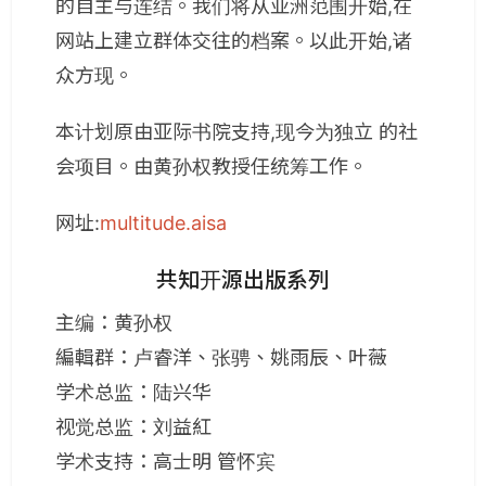
的自主与连结。我们将从亚洲范围开始,在
网站上建立群体交往的档案。以此开始,诸
众方现。
本计划原由亚际书院支持,现今为独立 的社
会项目。由黄孙权教授任统筹工作。
网址:
multitude.aisa
​共知开源出版系列
主编：黄孙权
編輯群：卢睿洋、张骋、姚雨辰、叶薇
学术总监：陆兴华
视觉总监：刘益紅
学术支持：高士明 管怀宾