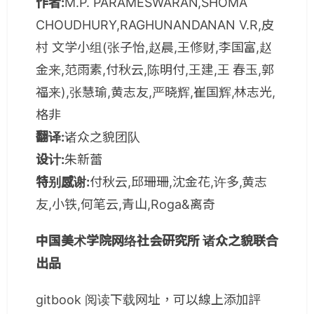
作者:
M.P. PARAMESWARAN,SHOMA
CHOUDHURY,RAGHUNANDANAN V.R,皮
村 文学小组(张子怡,赵晨,王修财,李国富,赵
金来,范雨素,付秋云,陈明付,王建,王 春玉,郭
福来),张慧瑜,黄志友,严晓辉,崔国辉,林志光,
格非
翻译:
诸众之貌团队
设计:
朱新蕾
特别感谢:
付秋云,邱珊珊,沈金花,许多,黄志
友,小铁,何笔云,青山,Roga&离奇
中国美术学院网络社会研究所 诸众之貌联合
出品
gitbook 阅读下载网址，可以線上添加評